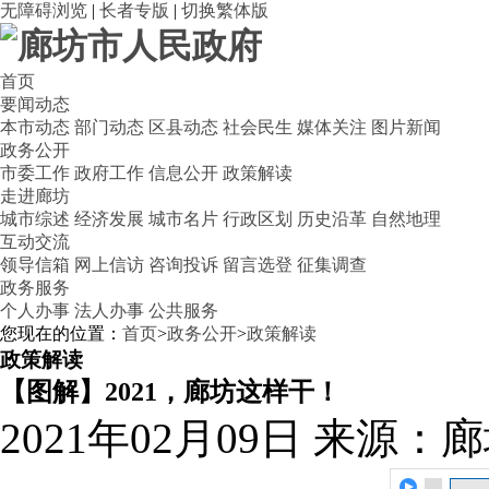
无障碍浏览
|
长者专版
|
切换繁体版
首页
要闻动态
本市动态
部门动态
区县动态
社会民生
媒体关注
图片新闻
政务公开
市委工作
政府工作
信息公开
政策解读
走进廊坊
城市综述
经济发展
城市名片
行政区划
历史沿革
自然地理
互动交流
领导信箱
网上信访
咨询投诉
留言选登
征集调查
政务服务
个人办事
法人办事
公共服务
您现在的位置：
首页
>
政务公开
>
政策解读
政策解读
【图解】2021，廊坊这样干！
2021年02月09日
来源：廊