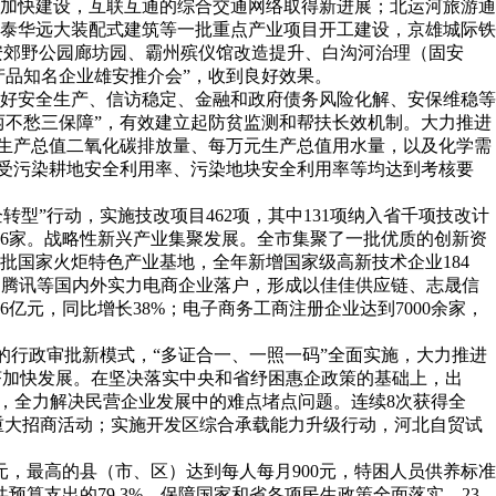
项目加快建设，互联互通的综合交通网络取得新进展；北运河旅游通
泰华远大装配式建筑等一批重点产业项目开工建设，京雄城际铁
安郊野公园廊坊园、霸州殡仪馆改造提升、白沟河治理（固安
产品知名企业雄安推介会”，收到良好效果。
好安全生产、信访稳定、金融和政府债务风险化解、安保维稳等
两不愁三保障”，有效建立起防贫监测和帮扶长效机制。大力推进
万元生产总值二氧化碳排放量、每万元生产总值用水量，以及化学需
受污染耕地安全利用率、污染地块安全利用率等均达到考核要
升和“千企转型”行动，实施技改项目462项，其中131项纳入省千项技改计
16家。战略性新兴产业集聚发展。全市集聚了一批优质的创新资
国家火炬特色产业基地，全年新增国家级高新技术企业184
宁、腾讯等国内外实力电商企业落户，形成以佳佳供应链、志晟信
元，同比增长38%；电子商务工商注册企业达到7000余家，
”的行政审批新模式，“多证合一、一照一码”全面实施，大力推进
经济加快发展。在坚决落实中央和省纾困惠企政策的基础上，出
务，全力解决民营企业发展中的难点堵点问题。连续8次获得全
系列重大招商活动；实施开发区综合承载能力升级行动，河北自贸试
元，最高的县（市、区）达到每人每月900元，特困人员供养标准
预算支出的79.3%，保障国家和省各项民生政策全面落实。23