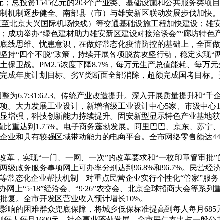
元；总投资1545亿元的203个产业类、基础设施和公共服务类
制机制逐步健全。南部县（市）与雄安新区联动发展步伐加快。
区至北京大兴国际机场快线）等交通基础设施工程加快建设；雄
；成功举办“绿色建材助力雄安新区建设对接洽谈会”“廊坊特色
底线思维、忧患意识，在做好常态化疫情防控的基础上，全面做
坚持“四个不脱”政策，持续开展各项脱贫攻坚行动，稳定实现“
保卫战。PM2.5浓度下降8.7%，每万元生产总值能耗、每
完成年度计划目标。劣V类断面全部消除，超额完成国考目标。
:60.4调整为6.7:31:62.3。传统产业改造提升。深入开展质量提
0项。大力发展工业设计，新增省级工业设计中心5家、市级中心
显增强，科技创新能力持续提升。固安新型显示特色产业基地获批
值比重达到1.75%。电子商务蓬勃发展。阿里巴巴、京东、苏
业和具有较强区域带动能力的电商平台。全市网络零售额达446亿
改革，实现“一门、一网、一次”的改革要求和“一枚印章管审批
级政务服务事项网上可办率分别达到96.8%和96.7%。民营
对接等常态化企业帮扶机制，对重点民营企业实行个性化“管家”服
网上“5·18”经洽会、“9·26”农交会、北京全球招商大会等
批复。全市开发区营业收入预计增长10%。
影响的困难群众兜底保障，将城乡低保标准提高到每人每月685
到每人每月1600元。社会事业蓬勃发展。全市民生支出占一般公共