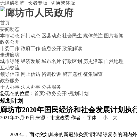
无障碍浏览
|
长者专版
|
切换繁体版
首页
要闻动态
本市动态
部门动态
区县动态
社会民生
媒体关注
图片新闻
政务公开
市委工作
政府工作
信息公开
政策解读
走进廊坊
城市综述
经济发展
城市名片
行政区划
历史沿革
自然地理
互动交流
领导信箱
网上信访
咨询投诉
留言选登
征集调查
政务服务
个人办事
法人办事
公共服务
您现在的位置：
首页
>
政务公开
>
规划计划
规划计划
廊坊市2020年国民经济和社会发展计划执
2021年03月05日
来源：市发改委
作者：
字体：
小
大
2020年，面对突如其来的新冠肺炎疫情和错综复杂的国内