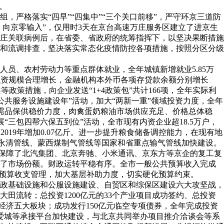
。
严格落实“四早”“四集中”“三个关口前移”，严守环京三道防
、向京零输入”，仅用时3天在京台高速万庄服务区建立了进京生
家庄关联病例后，在省委、省政府的统筹指挥下，以坚决果断措施
和流调排查，坚决落实常态化疫情防控各项措施，按照分区分级
员、农村劳动力等重点群体就业，全年城镇新增就业5.85万
融资规模合理增长，金融机构本外币各项存贷款余额分别增长
政策措施，向企业发送“1+4政策包”共计166项，全年实际利
施和公共服务设施建设年”活动，加大“两新一重”领域投资力度，全年
活必需品保供稳价力度，肉禽蛋奶粮油市场供应充足、价格总体稳
“三包四帮六保五到位”活动，全市现有内资企业超18.5万户，
比2019年增加0.07亿斤。进一步提升粮食储备调控能力，在现有地
州-永清管线、蒙西煤制气管线等国家和省重点输气管线加快建设。
有效保障了北汽集团、北京奔驰、小米通讯、京东方等京企的复工复
住了市场份额。财政运转平稳有序。全市一般公共预算收入完成
县级预算收支管理，加大基层补助力度，切实硬化预算约束。
政基础设施和公服设施建设、自贸区和综保区建设六大攻坚战，
迁和大田流转；总投资1200亿元的33个产业项目成功签约、总投资
部经济五大板块；成功发行150亿元临空专项债券，全年完成投资
河大爱城等承接平台加快建设，与北京共同举办项目推介洽谈会等系