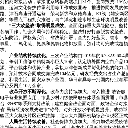
列招商对接活动，承接北京转移高端项目31个、意向投资215亿
航、运河文化保护传承利用等工作成效显著，推进协同发展的体
路、津石高速开通运营，荣乌新线和京德高速、R1线（雄安新
段）等重点工程扎实推进，与白洋淀相连水域生态环境明显改善
“三大攻坚战”取得明显成效。
全面化解重大风险隐患。坚持
各项工作，社会大局保持和谐稳定。坚决打好打赢脱贫攻坚战。
污染防治。严格落实部、省决策部署，全力打好蓝天、碧水、净土
氧量、二氧化硫、氨氮和氮氧化物排放量，预计均可完成或超额
求。
产业结构持续优化。
三次产业结构由2019年的6.7:32.9
划，争创工信部专精特新小巨人10家，认定填补国内空白产品1
源、平台载体和优势产业，承接京津创新成果孵化转化的能力明
家，预计技术合同成交额完成104亿元，研发经费支出占生产总
息、和易生活、固安京东产业园、华日家具等一批国内行业领军企
平台及网店10万余家。
改革开放不断深化。
改革力度持续加大。深入推进“放管服”
电子营业执照应用，市县乡村四级便民服务体系全面贯通，市县两
台“39+8”等系列支持政策；建立健全政企面对面、政银企保
省“民营经济发展先进市”称号。对外开放水平明显提升。成功举办
验区大兴机场片区正式挂牌，北京大兴国际机场综合保税区正式
人民生活持续改善。
社会保障力度加大。着力加强对受疫情
达到每人每年不少于13152元，孤儿基本生活最低养育标准提高