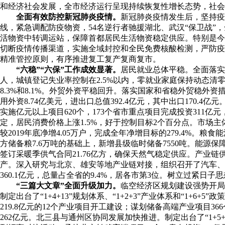
和经济社会发展，全市经济运行呈现持续恢复性增长态势，社会
全面有效防控新冠肺炎疫情。
新冠肺炎疫情发生后，坚持疫
线，紧急调配防疫物资，54名逆行者驰援湖北、武汉“保卫战”
活物资中转调运站，保障首都居民生活物资稳定供应。特别是今
切断疫情传播渠道，实施全域封控和全民免费核酸检测，严防疫
精准管控原则，有序推进复工复产复商复市。
“六稳”“六保”工作成效显著。
居民就业总体平稳。全面落实
人，城镇登记失业率控制在2.5%以内，零就业家庭保持动态
8.3%和8.1%。外贸外资平稳回升。落实国家和省稳外贸稳外
用外资8.74亿美元，进出口总值392.4亿元，其中出口170
实施亿元以上项目620个，173个省市重点项目完成投资311
定，居民消费价格上涨1.5%，好于控制目标2个百分点。市场
较2019年底净增4.05万户，完成全年净增目标的279.4%。
方储备粮7.6万吨的基础上，新增县级临时储备7550吨。能
签订采暖季供气合同21.76亿方，确保天然气稳定供应。产业
产。深入研究与北京、雄安等地产业链对接，组织召开了汽车
360.1亿元，总量占全省的9.4%，居各市第3位。树立过
“三篇大文章”全面升级加力。
临空经济区规划建设强势开局
制定出台了“1+4+13”规划体系、“1+2+3”产业体系和“1+
219.8亿元的12个产业项目开工建设；谋划储备高端产业项目
262亿元。北三县与通州区协同发展加快推进。制定出台了“1