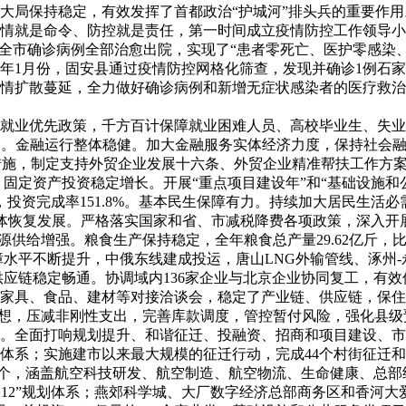
大局保持稳定，有效发挥了首都政治“护城河”排头兵的重要作用
情就是命令、防控就是责任，第一时间成立疫情防控工作领导小组，
，全市确诊病例全部治愈出院，实现了“患者零死亡、医护零感染
年1月份，固安县通过疫情防控网格化筛查，发现并确诊1例石
情扩散蔓延，全力做好确诊病例和新增无症状感染者的医疗救治
就业优先政策，千方百计保障就业困难人员、高校毕业生、失业人
清零。金融运行整体稳健。加大金融服务实体经济力度，保持社会
资措施，制定支持外贸企业发展十六条、外贸企业精准帮扶工作方案等
.4亿元。固定资产投资稳定增长。开展“重点项目建设年”和“基础设
亿元，投资完成率151.8%。基本民生保障有力。持续加大居民生
主体恢复发展。严格落实国家和省、市减税降费各项政策，深入开展
粮食能源供给增强。粮食生产保持稳定，全年粮食总产量29.62亿斤，
源保障水平不断提升，中俄东线建成投运，唐山LNG外输管线、涿
链供应链稳定畅通。协调域内136家企业与北京企业协同复工，
、家具、食品、建材等对接洽谈会，稳定了产业链、供应链，保
紧日子思想，压减非刚性支出，完善库款调度，管控暂付风险，强化
。全面打响规划提升、和谐征迁、投融资、招商和项目建设、市
6+5”政策体系；实施建市以来最大规模的征迁行动，完成44个村街征
366个，涵盖航空科技研发、航空制造、航空物流、生命健康、总
+5+12”规划体系；燕郊科学城、大厂数字经济总部商务区和香