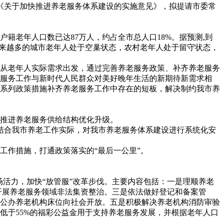
我市《关于加快推进养老服务体系建设的实施意见》，拟提请市委常
户籍老年人口数已达87万人，约占全市总人口18%。据预测,到
越来越多的城市老年人处于空巢状态，农村老年人处于留守状态，
从老年人实际需求出发，通过完善养老服务政策、补齐养老服务
老服务工作与新时代人民群众对美好晚年生活的新期待新需求相
系列政策措施补齐养老服务工作中存在的短板，解决制约我市养
推进养老服务供给结构优化升级。
求，结合我市养老工作实际，对我市养老服务体系建设进行系统化安
工作措施，打通政策落实的“最后一公里”。
场活力，加快“放管服”改革步伐。主要内容包括：一是理顺养老
开展养老服务领域非法集资整治。三是依法做好登记和备案管
公办养老机构床位向社会开放。五是积极解决养老机构消防审验
低于55%的福彩公益金用于支持养老服务发展，并根据老年人口