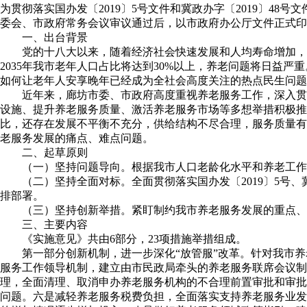
为贯彻落实国办发〔2019〕5号文件和冀政办字〔2019〕
委会、市政府常务会议审议通过后，以市政府办公厅文件正式印
一、出台背景
党的十八大以来，随着经济社会快速发展和人均寿命增加，我
2035年我市老年人口占比将达到30%以上，养老问题将日益
如何让老年人安享晚年已经成为全社会高度关注的热点民生问题
近年来，廊坊市委、市政府高度重视养老服务工作，深入贯
设施、提升养老服务质量、激活养老服务市场等多想举措积极
比，还存在发展不平衡不充分，供给结构不尽合理，服务质量有
老服务发展的痛点、难点问题。
二、起草原则
（一）坚持问题导向。根据我市人口老龄化水平和养老工作
（二）坚持全面对标。全面贯彻落实国办发〔2019〕5号
排部署。
（三）坚持创新举措。紧盯制约我市养老服务发展的重点、
三、主要内容
《实施意见》共由6部分，23项措施举措组成。
第一部分创新机制，进一步深化“放管服”改革。针对我市
服务工作领导机制，建立由市民政局牵头的养老服务联席会议制
理，全面清理、取消申办养老服务机构的不合理前置审批和审批
问题。六是减轻养老服务税费负担，全面落实支持养老服务业发展