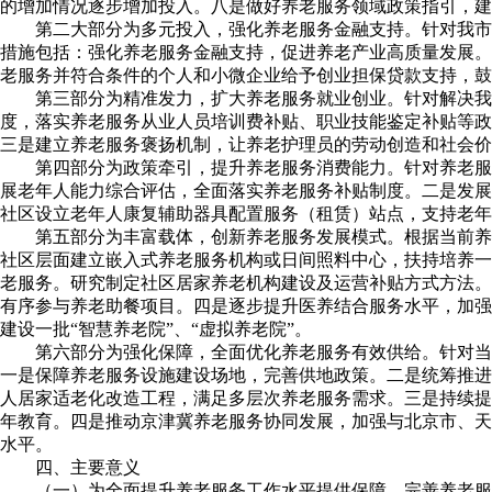
的增加情况逐步增加投入。八是做好养老服务领域政策指引，建
第二大部分为多元投入，强化养老服务金融支持。针对我市
措施包括：强化养老服务金融支持，促进养老产业高质量发展。
老服务并符合条件的个人和小微企业给予创业担保贷款支持，鼓
第三部分为精准发力，扩大养老服务就业创业。针对解决我
度，落实养老服务从业人员培训费补贴、职业技能鉴定补贴等政
三是建立养老服务褒扬机制，让养老护理员的劳动创造和社会价
第四部分为政策牵引，提升养老服务消费能力。针对养老服
展老年人能力综合评估，全面落实养老服务补贴制度。二是发展
社区设立老年人康复辅助器具配置服务（租赁）站点，支持老年
第五部分为丰富载体，创新养老服务发展模式。根据当前养
社区层面建立嵌入式养老服务机构或日间照料中心，扶持培养一
老服务。研究制定社区居家养老机构建设及运营补贴方式方法。
有序参与养老助餐项目。四是逐步提升医养结合服务水平，加强
建设一批“智慧养老院”、“虚拟养老院”。
第六部分为强化保障，全面优化养老服务有效供给。针对当
一是保障养老服务设施建设场地，完善供地政策。二是统筹推进
人居家适老化改造工程，满足多层次养老服务需求。三是持续提
年教育。四是推动京津冀养老服务协同发展，加强与北京市、天
水平。
四、主要意义
（一）为全面提升养老服务工作水平提供保障。完善养老服