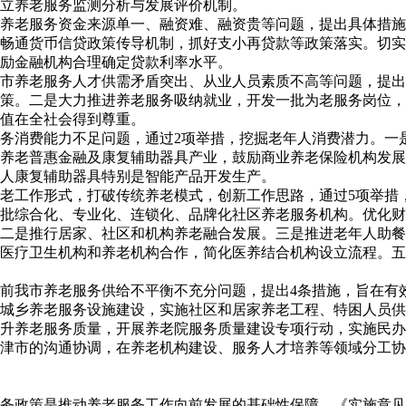
立养老服务监测分析与发展评价机制。
养老服务资金来源单一、融资难、融资贵等问题，提出具体措施
畅通货币信贷政策传导机制，抓好支小再贷款等政策落实。切实
励金融机构合理确定贷款利率水平。
市养老服务人才供需矛盾突出、从业人员素质不高等问题，提出
策。二是大力推进养老服务吸纳就业，开发一批为老服务岗位，
值在全社会得到尊重。
务消费能力不足问题，通过2项举措，挖掘老年人消费潜力。一
养老普惠金融及康复辅助器具产业，鼓励商业养老保险机构发展
人康复辅助器具特别是智能产品开发生产。
老工作形式，打破传统养老模式，创新工作思路，通过5项举措
批综合化、专业化、连锁化、品牌化社区养老服务机构。优化财
二是推行居家、社区和机构养老融合发展。三是推进老年人助餐
医疗卫生机构和养老机构合作，简化医养结合机构设立流程。五是
前我市养老服务供给不平衡不充分问题，提出4条措施，旨在有
城乡养老服务设施建设，实施社区和居家养老工程、特困人员供
升养老服务质量，开展养老院服务质量建设专项行动，实施民办
津市的沟通协调，在养老机构建设、服务人才培养等领域分工协
务政策是推动养老服务工作向前发展的基础性保障，《实施意见