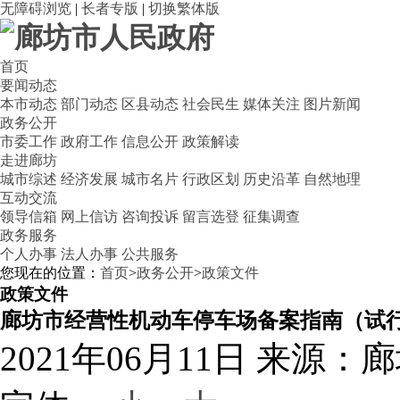
无障碍浏览
|
长者专版
|
切换繁体版
首页
要闻动态
本市动态
部门动态
区县动态
社会民生
媒体关注
图片新闻
政务公开
市委工作
政府工作
信息公开
政策解读
走进廊坊
城市综述
经济发展
城市名片
行政区划
历史沿革
自然地理
互动交流
领导信箱
网上信访
咨询投诉
留言选登
征集调查
政务服务
个人办事
法人办事
公共服务
您现在的位置：
首页
>
政务公开
>
政策文件
政策文件
廊坊市经营性机动车停车场备案指南（试
2021年06月11日
来源：廊