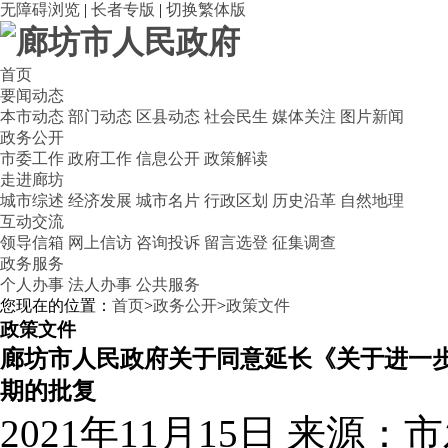
无障碍浏览
|
长者专版
|
切换繁体版
首页
要闻动态
本市动态
部门动态
区县动态
社会民生
媒体关注
图片新闻
政务公开
市委工作
政府工作
信息公开
政策解读
走进廊坊
城市综述
经济发展
城市名片
行政区划
历史沿革
自然地理
互动交流
领导信箱
网上信访
咨询投诉
留言选登
征集调查
政务服务
个人办事
法人办事
公共服务
您现在的位置：
首页
>
政务公开
>
政策文件
政策文件
廊坊市人民政府关于同意延长《关于进一
期的批复
2021年11月15日
来源：市