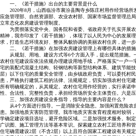
一、《若干措施》出台的主要背景是什么
2020年8月，山西临汾市襄汾县陶寺乡陈庄村用作经营
应急管理部、自然资源部、农业农村部、国家市场监督管理总局
立常态化农房建设管理制度。
为贯彻落实党中央、国务院和省委、省政府关于扎实开展农
精神，我市印发了《若干措施》，体现了以人民为中心的发展
求，打造生态环境友好、整体风貌协调的美丽农村住房，进一步
二、《若干措施》在加强农房建设管理上有哪些具体的措施
从规划、用地、建设方式等6个方面入手，提出规范措施。
农村住宅建设应依法依规办理建设用地手续，严格落实“一户一
宅的装配式混凝土结构、轻钢结构等新型结构体系、建筑节能技
层）以下住宅的质量安全管理，由乡镇政府负责，可以委托村民
患，严格执行建筑工程的法律、法规规定，切实加强农村住宅建
所有明确规定的，从其规定。农村住宅用作经营的，实行承诺
性、合法性、完整性负责，承担经营场所安全主体责任。六是压
三、加强农房建设业务指导，指导的主要内容是什么？
从4个方面进行指导。一是消除安全隐患。加强闲置危险农
患。加强地质灾害防范管理。我市地质灾害发育程度相对较弱，
学确定建设项目选址，避开危险区域。二是加强技术服务。制定
广识图、施工管理方法等基本常识。探索建立农村工匠培养和管
住宅确需建设2层（不含2层）以上且符合国家工程建设有关规