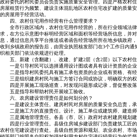
政府委托的村民委员会负责实施质量安全管理。四是严格农村住
房屋租赁行为频繁、建设主体混乱地区农村住宅改扩建的质量安
的房屋用于经营活动。
四、农村住宅用作经营有什么管理要求？
全市行政区域内，农村住宅用作经营的，所在行业领域法律
求，在方位示意图中标明经营区域和面积等经营场所信息，并
息，通过信息共享平台推送或者函告经营场所所在地乡镇政府，
收到乡镇政府的报告后，由营业执照核发部门在3个工作日内通
织相关部门依法依规进行处理。
五、新建（含翻建）、改建、扩建2层（含2层）以下农村
一是引导村民可以选择通用设计图或者具有设计资质的企业
二是指导村民委托具有施工承包资质的企业或有资格、有经
三是组织建房村民与施工方签订合同或协议，明确双方的权
四是开展施工现场巡查，对发现问题形成记录，督促整改落
五是指导和帮助村民开展竣工验收。
六、农房建设管理责任是如何划分的？
一是建设主体责任。建房村民对房屋的质量安全负总责，承
二是施工方的直接责任。设计、施工单位或建筑师、建造师
三是属地管理责任。各县（市、区）政府对农村建房规划建
四是行业管理责任。县级住房城乡建设部门负责建筑工匠的
农村住宅建设进行查处。县级自然资源和规划、农业农村、市场
销等部门按照各自职权加强对利用农村住宅进行经营行为的监督