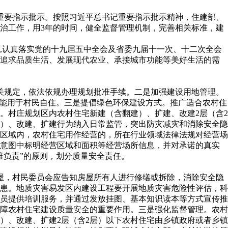
出重要指示批示。按照习近平总书记重要指示批示精神，住建部、
治工作，用3年的时间，健全监督管理机制，完善相关标准，建
,认真落实党的十九届五中全会及省委九届十一次、十二次全会
众追求品质生活、发展现代农业、承接城市功能等美好生活的需
关规定，依法依规办理规划批准手续。二是加强建设用地管理。
只能用于村民自住。三是提倡绿色环保建设方式。推广适合农村住
。村庄规划区内农村住宅新建（含翻建）、扩建、改建2层（含2
）、改建、扩建行为纳入日常监管，突出防灾减灾和消除安全隐
区域内，农村住宅用作经营的，所在行业领域法律法规对经营场
示意图中标明经营区域和面积等经营场所信息，并对承诺的真实
谁负责”的原则，划分质量安全责任。
屋，村民委员会应告知房屋所有人进行修缮或拆除，消除安全隐
患。地质灾害易发区内建设工程要开展地质灾害危险性评估，科
员提供培训服务，并通过发放挂图、基本知识读本等方式宣传推
障农村住宅建设质量安全的重要作用。三是强化监督管理。农村
）、改建、扩建2层（含2层）以下农村住宅由乡镇政府或者乡镇