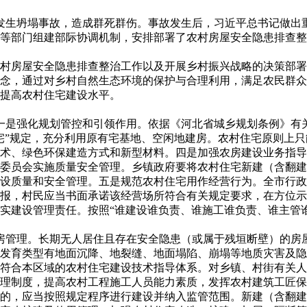
场所发生坍塌事故，造成群死群伤。事故发生后，习近平总书记做
等部门组建部际协调机制，安排部署了农村房屋安全隐患排查整
村房屋安全隐患排查整治工作以及开展乡村振兴战略的决策部署
理念，通过对乡村自然生态环境的保护与合理利用，满足农民群
提高农村住宅建设水平。
一是强化规划管控和引领作用。依据《河北省城乡规划条例》有
宅”规定，充分利用原有宅基地、空闲地建房。农村住宅原则上
术、绿色环保建造方式和新型材料。四是加强农房建设业务指导
委员会实施质量安全管理。乡镇政府要将农村住宅新建（含翻建
设质量和安全管理。五是规范农村住宅用作经营行为。全市行政
申报，村民应当书面承诺该经营场所符合有关规定要求，在方位
实建设管理责任。按照“谁建设谁负责、谁施工谁负责、谁主管
房管理。长期无人居住且存在安全隐患（或属于残垣断壁）的房
发育类型有地面沉降、地裂缝、地面塌陷、崩塌等地质灾害及隐
符合本区域的农村住宅建设技术指导体系。对乡镇、村街有关人
理制度，提高农村工程施工人员能力素质，发挥农村建筑工匠保
定的，应当按照规定程序进行建设并纳入监管范围。新建（含翻建