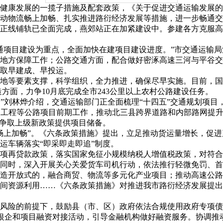
健康发展的一揽子措施及配套政策，《关于促进交通运输发展的
动物流畅上加畅、扎实推进路衍经济发展等措施，进一步畅通交通
正线铺轨已全面完成，燕郊站正在加紧建设中。参建各方克服高
通项目建设为重点，全面加快在建项目建设进度。”市交通运输
地方保障工作；公路交通方面，配合做好密涿高速三河与平谷交界
取早建成、早投运。
地等要素支撑，科学组织，全力推进，确保尽早实施。目前，国道
方面，力争10月底完成全市243公里以上农村公路建设任务。
尽开。”刘林烨介绍，交通运输部门正全面梳理“十四五”交通规划
新建工程等公路项目前期工作，推动北三县跨界道路和内部路网提
为争取上级新政策提供项目储备。
畅上加畅”。《六条政策措施》提出，立足推动货运量增长，促
运车辆落实“即采即走即追”制度。
项再贷款政策，落实国家免征小规模纳税人增值税政策，对符合
同时，深入开展关心关爱货车司机行动，依法推行轻微免罚、首
造开放式的，融合商贸、物流等多元化产业项目；推动高速公路
间资源利用……《六条政策措施》对推进我市路衍经济发展提出
风险的前提下，鼓励县（市、区）政府依法合规使用政府专项债
举办银企和项目融资对接活动，引导金融机构做好融资服务。协调