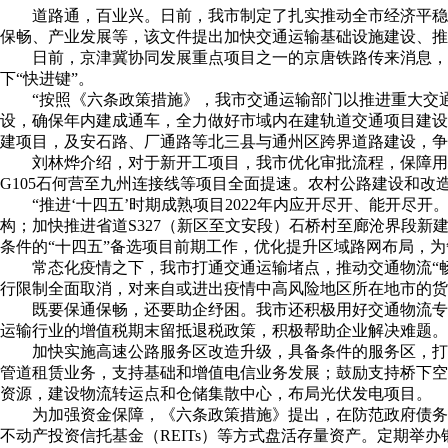
道路通，百业兴。日前，我市制定了扎实推动全市经济平稳
保畅、产业发展等，该文件提出加快交通运输基础设施建设、推
日前，京津冀协同发展重点项目之一的京唐铁路传来消息，
下“快进键”。
“按照《六条政策措施》，我市交通运输部门以推进重大交
设，确保年内建成通车，全力做好市域内在建轨道交通项目建设
建项目，及安石路、厂通路等北三县与通州区跨界道路建设，争
刘林烨介绍，对于新开工项目，我市优化审批流程，保障用
G105石何营至九州连接线等项目全面提速。农村公路建设和改造
“推进‘十四五’时期成熟项目2022年内应开尽开、能开
构；加快推进省道S327（新区至文安段）石桥村至廊沧界段
条件的“十四五”备选项目前期工作，优化提升区域路网布局，
常态化疫情之下，我市打通交通运输堵点，推动交通物流“
行限制全面取消，对来自或进出疫情中高风险地区所在地市的货
既要保通保畅，还要助企纾困。我市还积极用好交通物流专
运输行业的增值税期末留抵退税政策，积极帮助企业解决难题。
加快实施高速公路服务区改造升级，具备条件的服务区，打
管道租赁业务，支持基础和增值电信业务发展；鼓励支持桥下空
资源，建设物流转运点和仓储集散中心，布局光伏发电项目。
为加强资金保障，《六条政策措施》提出，在防范政府债务
不动产投资信托基金（REITs）等方式盘活存量资产。定期