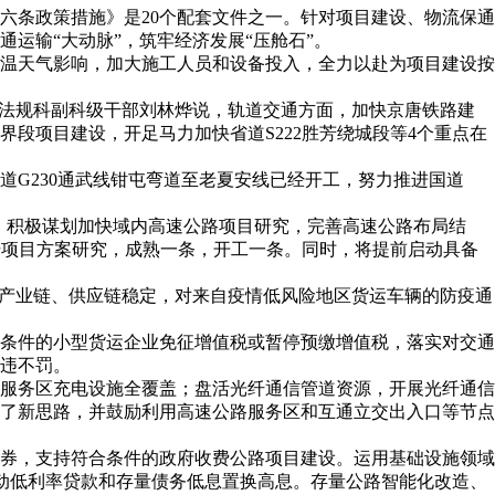
六条政策措施》是20个配套文件之一。针对项目建设、物流保通
运输“大动脉”，筑牢经济发展“压舱石”。
温天气影响，加大施工人员和设备投入，全力以赴为项目建设按
局法规科副科级干部刘林烨说，轨道交通方面，加快京唐铁路建
段项目建设，开足马力加快省道S222胜芳绕城段等4个重点在
G230通武线钳屯弯道至老夏安线已经开工，努力推进国道
项目，积极谋划加快域内高速公路项目研究，完善高速公路布局结
升项目方案研究，成熟一条，开工一条。同时，将提前启动具备
进产业链、供应链稳定，对来自疫情低风险地区货运车辆的防疫通
条件的小型货运企业免征增值税或暂停预缴增值税，落实对交通
违不罚。
服务区充电设施全覆盖；盘活光纤通信管道资源，开展光纤通信
了新思路，并鼓励利用高速公路服务区和互通立交出入口等节点
券，支持符合条件的政府收费公路项目建设。运用基础设施领域
推动低利率贷款和存量债务低息置换高息。存量公路智能化改造、