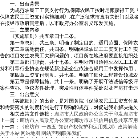
一、出台背景
为规范农民工工资支付行为,保障农民工按时足额获得工资
保障农民工工资支付实施细则》,在广泛征求市直有关部门以及
在报经市政府同意后，以市政府办公室名义印发实施。
二、主要内容
《实施细则》共五章四十二条。
第一章总则。共三条。明确了制定目的、适用范围、保障农
第二章属地责任。共四条。明确保障农民工工资支付工作实
告的项目发生农民工欠薪问题的，项目所在地政府要直接组织处
第三章部门职责。共十七条。在明晰市根治拖欠农民工工资
持和引导行业协会在规范新业态企业依法合规用工中发挥作用，
第四章工资支付制度。共七条。明确了细化工程建设领域农
第五章是保障措施。共十一条。明确了开展守法诚信等级评
案件查办、争议案件处理、突发性群体事件妥处以及严厉打击违
三、出台意义
《实施细则》的出台，是对国务院《保障农民工工资支付条
和需要落实的制度机制进行了明确和规范，对促进我市解决拖欠
相关政策文件链接：
廊坊市人民政府办公室关于印发廊坊市
上一篇：
廊坊市人民政府办公室对廊坊市加强信用信息共享应用
下一篇：
《廊坊市“十四五”知识产权保护和运用规划》政策解读
关于本站
|
网站地图
|
网站声明
|
联系我们