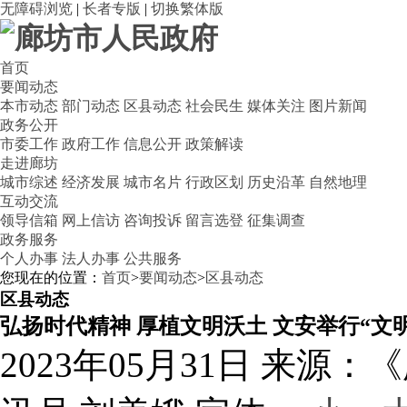
无障碍浏览
|
长者专版
|
切换繁体版
首页
要闻动态
本市动态
部门动态
区县动态
社会民生
媒体关注
图片新闻
政务公开
市委工作
政府工作
信息公开
政策解读
走进廊坊
城市综述
经济发展
城市名片
行政区划
历史沿革
自然地理
互动交流
领导信箱
网上信访
咨询投诉
留言选登
征集调查
政务服务
个人办事
法人办事
公共服务
您现在的位置：
首页
>
要闻动态
>
区县动态
区县动态
弘扬时代精神 厚植文明沃土 文安举行“文
2023年05月31日
来源：《