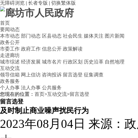
无障碍浏览
|
长者专版
|
切换繁体版
首页
要闻动态
本市动态
部门动态
区县动态
社会民生
媒体关注
图片新闻
政务公开
市委工作
政府工作
信息公开
政策解读
走进廊坊
城市综述
经济发展
城市名片
行政区划
历史沿革
自然地理
互动交流
领导信箱
网上信访
咨询投诉
留言选登
征集调查
政务服务
个人办事
法人办事
公共服务
您现在的位置：
首页
>
互动交流
>
留言选登
留言选登
及时制止商业噪声扰民行为
2023年08月04日
来源：政