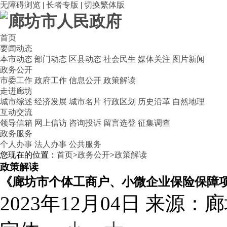
无障碍浏览
|
长者专版
|
切换繁体版
首页
要闻动态
本市动态
部门动态
区县动态
社会民生
媒体关注
图片新闻
政务公开
市委工作
政府工作
信息公开
政策解读
走进廊坊
城市综述
经济发展
城市名片
行政区划
历史沿革
自然地理
互动交流
领导信箱
网上信访
咨询投诉
留言选登
征集调查
政务服务
个人办事
法人办事
公共服务
您现在的位置：
首页
>
政务公开
>
政策解读
政策解读
《廊坊市个体工商户、小微企业保险保障
2023年12月04日
来源：廊