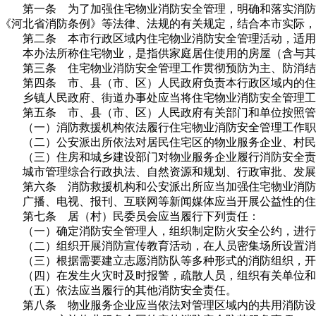
第一条 为了加强住宅物业消防安全管理，明确和落实消防
《河北省消防条例》等法律、法规的有关规定，结合本市实际，
第二条 本市行政区域内住宅物业消防安全管理活动，适用
本办法所称住宅物业，是指供家庭居住使用的房屋（含与其
第三条 住宅物业消防安全管理工作贯彻预防为主、防消结
第四条 市、县（市、区）人民政府负责本行政区域内的住
乡镇人民政府、街道办事处应当将住宅物业消防安全管理工
第五条 市、县（市、区）人民政府有关部门和单位按照管
（一）消防救援机构依法履行住宅物业消防安全管理工作职
（二）公安派出所依法对居民住宅区的物业服务企业、村民
（三）住房和城乡建设部门对物业服务企业履行消防安全责
城市管理综合行政执法、自然资源和规划、行政审批、发展
第六条 消防救援机构和公安派出所应当加强住宅物业消防
广播、电视、报刊、互联网等新闻媒体应当开展公益性的住
第七条 居（村）民委员会应当履行下列责任：
（一）确定消防安全管理人，组织制定防火安全公约，进行
（二）组织开展消防宣传教育活动，在人员密集场所设置消
（三）根据需要建立志愿消防队等多种形式的消防组织，开
（四）在发生火灾时及时报警，疏散人员，组织有关单位和
（五）依法应当履行的其他消防安全责任。
第八条 物业服务企业应当依法对管理区域内的共用消防设