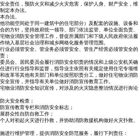
安全责任，预防火灾和减少火灾危害，保护人身、财产安全，维
制定本办法。
本办法。
他功能空间处于同一建筑中的住宅部分）及配套的设施、设备和
合的方针，坚持政府统一领导、部门依法监管、单位全面负责、
宅物业消防安全管理工作，督促所属部门和下级人民政府依法履
作纳入基层社会治理和城乡网格化服务管理范围。
行业必须管安全、管业务必须管安全、管生产经营必须管安全的
责；
委员会、居民委员会履行消防安全职责的情况和上级公安机关确
任进行行业指导和监督，指导业主依照有关规定使用住宅专项维
和改革等其他有关部门和单位按照职责分工，做好住宅物业消防
安全宣传，并指导有关单位做好消防宣传教育工作。
宅物业消防安全知识宣传，对涉及的火灾隐患整治情况进行舆论
防火安全检查；
防宣传教育专栏和消防安全标志；
展群众性自防自救工作；
个人对初起火灾进行扑救，并协助消防救援机构做好火灾扑救、
施进行维护管理，提供消防安全防范服务，履行下列责任：