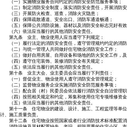
（一）实施物业服务合同约定的消防安全防范服务事项；
（二）制定消防安全制度，落实消防安全责任，开展消防安
（三）开展防火检查、巡查，消除火灾隐患；
（四）保障疏散通道、安全出口、消防车通道畅通；
（五）保障公共消防设施、器材以及消防安全标志完好有效
（六）依法应当履行的其他消防安全责任。
第九条 业主、物业使用人应当遵守下列规定：
（一）履行法定的消防安全责任，遵守管理规约约定的消防
（二）与统一管理人共同做好住宅物业消防安全工作；
（三）做好自用房屋、自用设备和场地的防火安全工作，及
（四）遵守住宅装饰、装修消防安全有关规定；
（五）依法应当履行的其他消防安全责任。
第十条 业主大会、业主委员会应当履行下列责任：
（一）督促业主、物业使用人遵守消防安全管理规定；
（二）监督物业服务企业实施消防安全防范服务事项；
（三）配合居（村）民委员会依法履行消防安全自治管理职
（四）按照相关规定和约定，筹集和使用住宅专项维修资金
（五）依法应当履行的其他消防安全责任。
第十一条 住宅物业的建设、设计、施工、工程监理等单位
计、施工质量负责。
第十二条 住宅物业按照国家或者行业消防技术标准配置消
消防设施及器材配置缺失、老旧、损毁严重的住宅小区，市