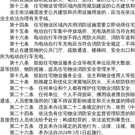
第十三条 住宅物业管理区域内按照规划建设的公共建筑和
业主依法确需改变公共建筑和共用设施用途的，应当在依法
业主依法办理有关手续。
第十四条 住宅物业区域内共用消防设施需要立即动用住宅
第十五条 电动自行车集中停放场所、充电场所应当符合相
第十六条 电动自行车停放不得占用防火间距、消防车道和
第十七条 为电动自行车充电应当符合消防安全规定，不得
禁止在建筑物的公共门厅、疏散通道、楼梯间、安全出口和
所为电动自行车充电。
第十八条 鼓励住宅物业服务企业等相关单位应用大数据、
器等技防、物防措施，提高住宅物业消防安全管理水平。
第十九条 鼓励住宅物业服务企业、业主和物业使用人等投
第二十条 助推建立和优化京津冀地区防火、灭火联防联
第二十一条 任何单位和个人都有维护住宅物业消防安全、
第二十二条 任何单位、个人不得损坏、挪用或者擅自拆除
通道。人员密集场所的门窗不得设置影响逃生和灭火救援的障碍
第二十三条 违反本办法第二十二条规定的行为，依照《中
第二十四条 依法负有住宅物业消防安全监督管理职责的部
直接责任人员依法给予处分；构成犯罪的，依法追究刑事责任。
第二十五条 违反本办法规定的其他行为，法律、法规、规
第二十六条 本办法自2024年3月1日起施行。