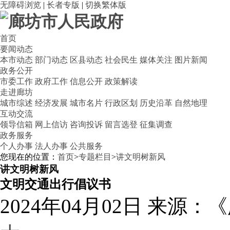
无障碍浏览
|
长者专版
|
切换繁体版
首页
要闻动态
本市动态
部门动态
区县动态
社会民生
媒体关注
图片新闻
政务公开
市委工作
政府工作
信息公开
政策解读
走进廊坊
城市综述
经济发展
城市名片
行政区划
历史沿革
自然地理
互动交流
领导信箱
网上信访
咨询投诉
留言选登
征集调查
政务服务
个人办事
法人办事
公共服务
您现在的位置：
首页
>
专题栏目
>
讲文明树新风
讲文明树新风
文明交通出行倡议书
2024年04月02日
来源：《