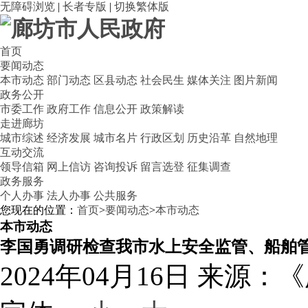
无障碍浏览
|
长者专版
|
切换繁体版
首页
要闻动态
本市动态
部门动态
区县动态
社会民生
媒体关注
图片新闻
政务公开
市委工作
政府工作
信息公开
政策解读
走进廊坊
城市综述
经济发展
城市名片
行政区划
历史沿革
自然地理
互动交流
领导信箱
网上信访
咨询投诉
留言选登
征集调查
政务服务
个人办事
法人办事
公共服务
您现在的位置：
首页
>
要闻动态
>
本市动态
本市动态
李国勇调研检查我市水上安全监管、船舶
2024年04月16日
来源：《