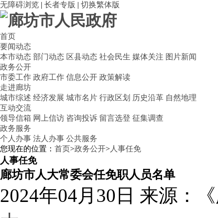
无障碍浏览
|
长者专版
|
切换繁体版
首页
要闻动态
本市动态
部门动态
区县动态
社会民生
媒体关注
图片新闻
政务公开
市委工作
政府工作
信息公开
政策解读
走进廊坊
城市综述
经济发展
城市名片
行政区划
历史沿革
自然地理
互动交流
领导信箱
网上信访
咨询投诉
留言选登
征集调查
政务服务
个人办事
法人办事
公共服务
您现在的位置：
首页
>
政务公开
>
人事任免
人事任免
廊坊市人大常委会任免职人员名单
2024年04月30日
来源：《