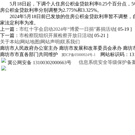
5月18日起，下调个人住房公积金贷款利率0.25个百分点，
房公积金贷款利率分别调整为2.775%和3.325%。
2024年5月18日前已发放的住房公积金贷款利率暂不调整，
家法定利率为准。
上一篇：
市红十字会启动2024年“博爱一日捐”募捐活动
[ 05-19 ]
下一篇：
市检察院组织开展检察开放日活动
[ 05-21 ]
关于本站
|
网站地图
|
网站声明
|
联系我们
廊坊市人民政府办公室主办 廊坊市发展和改革委员会承办 廊坊
廊坊市市直各部门共同维护
网站标识码：1310
冀ICP备05000924号-1
信息系统安全等级保护备案证明13
冀公网安备 13100302000663号