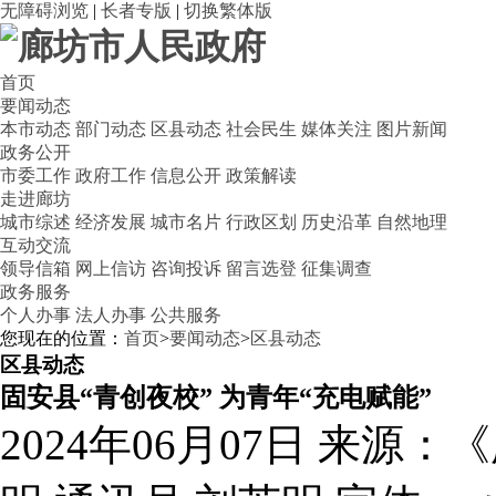
无障碍浏览
|
长者专版
|
切换繁体版
首页
要闻动态
本市动态
部门动态
区县动态
社会民生
媒体关注
图片新闻
政务公开
市委工作
政府工作
信息公开
政策解读
走进廊坊
城市综述
经济发展
城市名片
行政区划
历史沿革
自然地理
互动交流
领导信箱
网上信访
咨询投诉
留言选登
征集调查
政务服务
个人办事
法人办事
公共服务
您现在的位置：
首页
>
要闻动态
>
区县动态
区县动态
固安县“青创夜校” 为青年“充电赋能”
2024年06月07日
来源：《