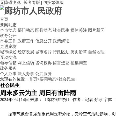
无障碍浏览
|
长者专版
|
切换繁体版
首页
要闻动态
本市动态
部门动态
区县动态
社会民生
媒体关注
图片新闻
政务公开
市委工作
政府工作
信息公开
政策解读
走进廊坊
城市综述
经济发展
城市名片
行政区划
历史沿革
自然地理
互动交流
领导信箱
网上信访
咨询投诉
留言选登
征集调查
政务服务
个人办事
法人办事
公共服务
您现在的位置：
首页
>
要闻动态
>
社会民生
社会民生
周末多云为主 周日有雷阵雨
2024年06月14日
来源：《廊坊都市报》
作者：记者 孙冰
字体
据市气象台首席预报员周玉都介绍，受冷空气活动影响，6