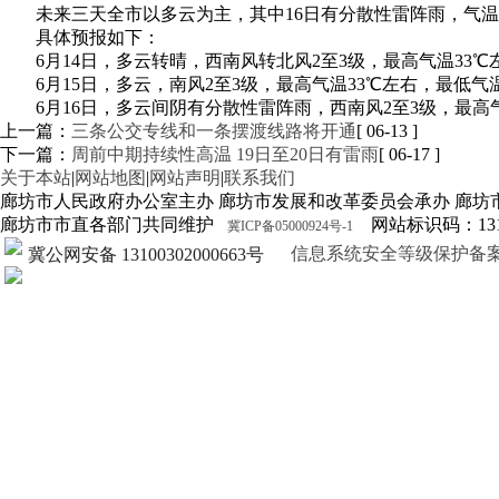
未来三天全市以多云为主，其中16日有分散性雷阵雨，气温波
具体预报如下：
6月14日，多云转晴，西南风转北风2至3级，最高气温33℃
6月15日，多云，南风2至3级，最高气温33℃左右，最低气
6月16日，多云间阴有分散性雷阵雨，西南风2至3级，最高
上一篇：
三条公交专线和一条摆渡线路将开通
[ 06-13 ]
下一篇：
周前中期持续性高温 19日至20日有雷雨
[ 06-17 ]
关于本站
|
网站地图
|
网站声明
|
联系我们
廊坊市人民政府办公室主办 廊坊市发展和改革委员会承办 廊坊
廊坊市市直各部门共同维护
网站标识码：1310
冀ICP备05000924号-1
信息系统安全等级保护备案证明13
冀公网安备 13100302000663号