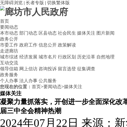
无障碍浏览
|
长者专版
|
切换繁体版
首页
要闻动态
本市动态
部门动态
区县动态
社会民生
媒体关注
图片新闻
政务公开
市委工作
政府工作
信息公开
政策解读
走进廊坊
城市综述
经济发展
城市名片
行政区划
历史沿革
自然地理
互动交流
领导信箱
网上信访
咨询投诉
留言选登
征集调查
政务服务
个人办事
法人办事
公共服务
您现在的位置：
首页
>
要闻动态
>
媒体关注
媒体关注
凝聚力量抓落实，开创进一步全面深化改
届三中全会精神热潮
2024年07月22日
来源：新