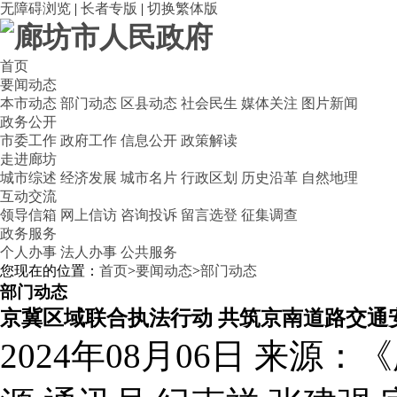
无障碍浏览
|
长者专版
|
切换繁体版
首页
要闻动态
本市动态
部门动态
区县动态
社会民生
媒体关注
图片新闻
政务公开
市委工作
政府工作
信息公开
政策解读
走进廊坊
城市综述
经济发展
城市名片
行政区划
历史沿革
自然地理
互动交流
领导信箱
网上信访
咨询投诉
留言选登
征集调查
政务服务
个人办事
法人办事
公共服务
您现在的位置：
首页
>
要闻动态
>
部门动态
部门动态
京冀区域联合执法行动 共筑京南道路交通
2024年08月06日
来源：《