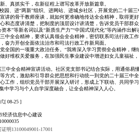
新、真抓实干，在新征程上谱写改革开放新篇章。
进校园、进“两新”组织、进网站、进城乡社区，开展党的二十届
宣讲的骨干教师座谈，就如何更准确地传达全会精神，取得更好
心和态度讲清楚，把制度的顶层设计讲清楚，告诉党员干部群众
心资本”等新名词以及“新质生产力”“中国式现代化”等内涵作出
三中全会精神，要求认真领会全会精神，密切联系司法行政工作
，奋力开创全面依法治市和司法行政工作新局面。
党全国的一项重大政治任务。“我将深入学习贯彻全会精神，继
情做好维权关爱服务，在加强民生事业建设中增进妇女儿童福祉
十届三中全会精神宣讲活动。社区党支部书记结合实际，用通俗易
等方式，激励和引导群众把思想和行动统一到党的二十届三中全
心工作，组织党员干部开展深入研讨，形成上下联动、共同学习的
动集中学习与个人自学深度融合，让全会精神深入人心。
式
[ 08-25 ]
市经济信息中心建设
000035
100049001-17001