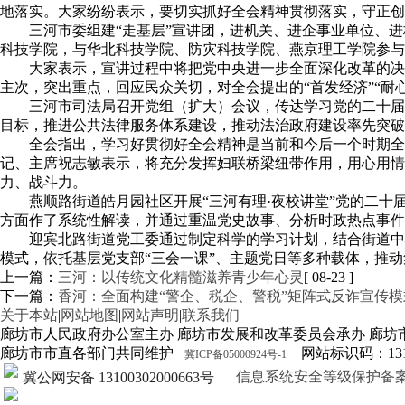
地落实。大家纷纷表示，要切实抓好全会精神贯彻落实，守正创
三河市委组建“走基层”宣讲团，进机关、进企事业单位、
科技学院，与华北科技学院、防灾科技学院、燕京理工学院参与
大家表示，宣讲过程中将把党中央进一步全面深化改革的决
主次，突出重点，回应民众关切，对全会提出的“首发经济”“耐
三河市司法局召开党组（扩大）会议，传达学习党的二十届
目标，推进公共法律服务体系建设，推动法治政府建设率先突破
全会指出，学习好贯彻好全会精神是当前和今后一个时期全
记、主席祝志敏表示，将充分发挥妇联桥梁纽带作用，用心用
力、战斗力。
燕顺路街道皓月园社区开展“三河有理·夜校讲堂”党的二
方面作了系统性解读，并通过重温党史故事、分析时政热点事件
迎宾北路街道党工委通过制定科学的学习计划，结合街道中
模式，依托基层党支部“三会一课”、主题党日等多种载体，推
上一篇：
三河：以传统文化精髓滋养青少年心灵
[ 08-23 ]
下一篇：
香河：全面构建“警企、税企、警税”矩阵式反诈宣传模
关于本站
|
网站地图
|
网站声明
|
联系我们
廊坊市人民政府办公室主办 廊坊市发展和改革委员会承办 廊坊
廊坊市市直各部门共同维护
网站标识码：1310
冀ICP备05000924号-1
信息系统安全等级保护备案证明13
冀公网安备 13100302000663号