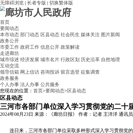
无障碍浏览
|
长者专版
|
切换繁体版
首页
要闻动态
本市动态
部门动态
区县动态
社会民生
媒体关注
图片新闻
政务公开
市委工作
政府工作
信息公开
政策解读
走进廊坊
城市综述
经济发展
城市名片
行政区划
历史沿革
自然地理
互动交流
领导信箱
网上信访
咨询投诉
留言选登
征集调查
政务服务
个人办事
法人办事
公共服务
您现在的位置：
首页
>
要闻动态
>
区县动态
区县动态
三河市各部门单位深入学习贯彻党的二十届
2024年08月23日
来源：《廊坊日报》
作者：记者 王洋洋 通讯员
连日来，三河市各部门单位采取多种形式深入学习贯彻党的