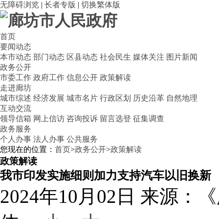
无障碍浏览
|
长者专版
|
切换繁体版
首页
要闻动态
本市动态
部门动态
区县动态
社会民生
媒体关注
图片新闻
政务公开
市委工作
政府工作
信息公开
政策解读
走进廊坊
城市综述
经济发展
城市名片
行政区划
历史沿革
自然地理
互动交流
领导信箱
网上信访
咨询投诉
留言选登
征集调查
政务服务
个人办事
法人办事
公共服务
您现在的位置：
首页
>
政务公开
>
政策解读
政策解读
我市印发实施细则加力支持汽车以旧换新
2024年10月02日
来源：《