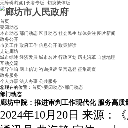
无障碍浏览
|
长者专版
|
切换繁体版
首页
要闻动态
本市动态
部门动态
区县动态
社会民生
媒体关注
图片新闻
政务公开
市委工作
政府工作
信息公开
政策解读
走进廊坊
城市综述
经济发展
城市名片
行政区划
历史沿革
自然地理
互动交流
领导信箱
网上信访
咨询投诉
留言选登
征集调查
政务服务
个人办事
法人办事
公共服务
您现在的位置：
首页
>
要闻动态
>
部门动态
部门动态
廊坊中院：推进审判工作现代化 服务高质
2024年10月20日
来源：《