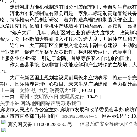
生产力。
走进河北力准机械制造有限公司装配车间，全自动生产线有
河北力准机械制造有限公司是一家集非标定制高端智能装备
略，持续推动产品创新研发，着力打造高端智能制造头部企业。
冰箱压缩机缸体加工专机生产线填补了国内高效、高精度、高度
“落户大厂十几年，高新区对企业的帮扶力度很大，政策解
帮扶，公司不断加大科研投入和技术改造力度，开展冰空压和刀
近年来，大厂高新区全面融入北京城市副中心建设，主动跑
产业集群，促进汽车整车及零部件、检测检验认证、跨境电商、现
上服务业企业9家，引进了金隅、首钢等多家来自北京的国企。
作为全县承接北京非首都功能疏解和产业转移的主战场，大
地。
大厂高新区国土规划建设局副局长米立纳表示，将进一步完
期）、国际康养管理中心项目、未来生活广场建设，全力提升高
上一篇：
文旅“热”力足 消费活力“旺”
[ 10-23 ]
下一篇：
霸州：文明双休日 志愿我先行
[ 10-23 ]
关于本站
|
网站地图
|
网站声明
|
联系我们
廊坊市人民政府办公室主办 廊坊市发展和改革委员会承办 廊坊
廊坊市市直各部门共同维护
网站标识码：1310
冀ICP备05000924号-1
信息系统安全等级保护备案证明13
冀公网安备 13100302000663号