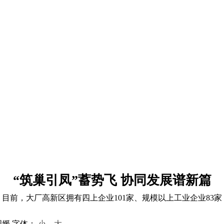
“筑巢引凤”蓄势飞 协同发展谱新篇
目前，大厂高新区拥有四上企业101家、规模以上工业企业83家
周媛
字体：
小
大