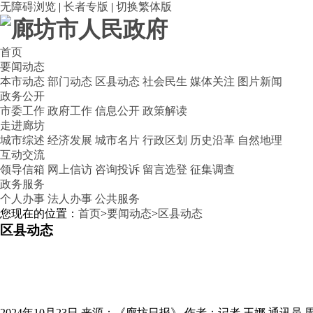
无障碍浏览
|
长者专版
|
切换繁体版
首页
要闻动态
本市动态
部门动态
区县动态
社会民生
媒体关注
图片新闻
政务公开
市委工作
政府工作
信息公开
政策解读
走进廊坊
城市综述
经济发展
城市名片
行政区划
历史沿革
自然地理
互动交流
领导信箱
网上信访
咨询投诉
留言选登
征集调查
政务服务
个人办事
法人办事
公共服务
您现在的位置：
首页
>
要闻动态
>
区县动态
区县动态
2024年10月23日
来源：《廊坊日报》
作者：记者 王娜 通讯员 