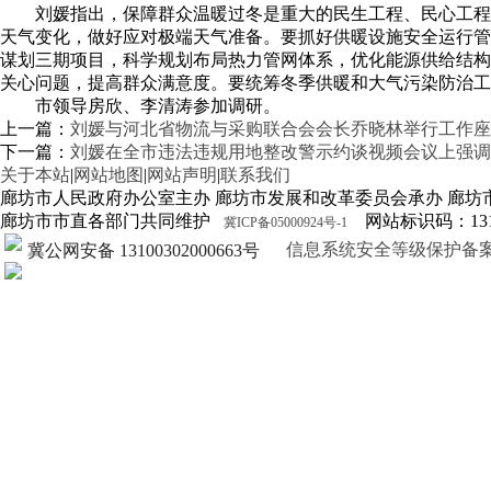
刘媛指出，保障群众温暖过冬是重大的民生工程、民心工程
天气变化，做好应对极端天气准备。要抓好供暖设施安全运行管
谋划三期项目，科学规划布局热力管网体系，优化能源供给结构
关心问题，提高群众满意度。要统筹冬季供暖和大气污染防治工
市领导房欣、李清涛参加调研。
上一篇：
刘媛与河北省物流与采购联合会会长乔晓林举行工作座
下一篇：
刘媛在全市违法违规用地整改警示约谈视频会议上强调
关于本站
|
网站地图
|
网站声明
|
联系我们
廊坊市人民政府办公室主办 廊坊市发展和改革委员会承办 廊坊
廊坊市市直各部门共同维护
网站标识码：1310
冀ICP备05000924号-1
信息系统安全等级保护备案证明13
冀公网安备 13100302000663号