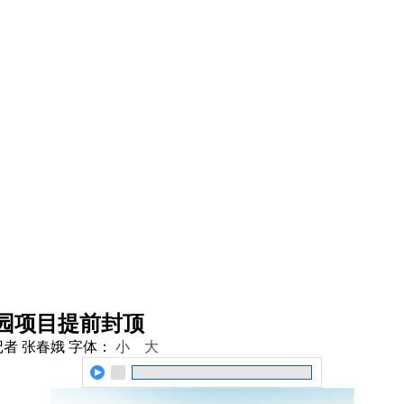
园项目提前封顶
记者 张春娥
字体：
小
大