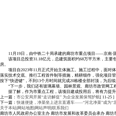
11月19日，由中铁二十局承建的廊坊市重点项目——京南
该项目总投资31.18亿元，总建筑面积约68万平方米，
房。
项目自2023年11月正式开始主体施工。施工过程中，
落实技术交底、推行工程首件制等措施，精耕细作，强化项目管
按下“快进键”，不到13个月时间就完成20栋楼全部封顶，为后
“下一步，我们还有玻璃幕墙、园林景观、廊坊市政管网工
据了解，作为市重点工程，该项目建成投用后，将有力提升
上一篇：
市公安局开展“走访解促” 为企业发展保驾护航
[ 11-25 ]
下一篇：
快速便捷，净菜坐上进京直通车——“河北净菜”成为“
关于本站
|
网站地图
|
网站声明
|
联系我们
廊坊市人民政府办公室主办 廊坊市发展和改革委员会承办 廊坊