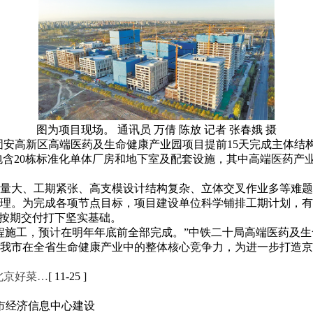
图为项目现场。 通讯员 万倩 陈放 记者 张春娥 摄
·固安高新区高端医药及生命健康产业园项目提前15天完成主体
主要包含20栋标准化单体厂房和地下室及配套设施，其中高端医药产
面对体量大、工期紧张、高支模设计结构复杂、立体交叉作业多等
理。为完成各项节点目标，项目建设单位科学铺排工期计划，有
续按期交付打下坚实基础。
程施工，预计在明年年底前全部完成。”中铁二十局高端医药及
我市在全省生命健康产业中的整体核心竞争力，为进一步打造京
北京好菜…
[ 11-25 ]
市经济信息中心建设