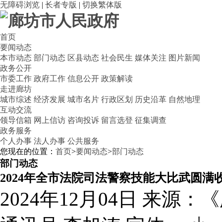
无障碍浏览
|
长者专版
|
切换繁体版
首页
要闻动态
本市动态
部门动态
区县动态
社会民生
媒体关注
图片新闻
政务公开
市委工作
政府工作
信息公开
政策解读
走进廊坊
城市综述
经济发展
城市名片
行政区划
历史沿革
自然地理
互动交流
领导信箱
网上信访
咨询投诉
留言选登
征集调查
政务服务
个人办事
法人办事
公共服务
您现在的位置：
首页
>
要闻动态
>
部门动态
部门动态
2024年全市法院司法警察技能大比武圆满
2024年12月04日
来源：《