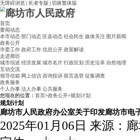
无障碍浏览
|
长者专版
|
切换繁体版
首页
要闻动态
本市动态
部门动态
区县动态
社会民生
媒体关注
图片新闻
政务公开
市委工作
政府工作
信息公开
政策解读
走进廊坊
城市综述
经济发展
城市名片
行政区划
历史沿革
自然地理
互动交流
领导信箱
网上信访
咨询投诉
留言选登
征集调查
政务服务
个人办事
法人办事
公共服务
您现在的位置：
首页
>
政务公开
>
规划计划
规划计划
廊坊市人民政府办公室关于印发廊坊市电子信
2025年01月06日
来源：廊