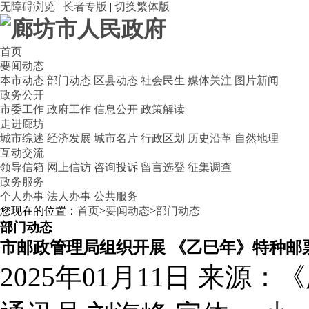
无障碍浏览
|
长者专版
|
切换繁体版
首页
要闻动态
本市动态
部门动态
区县动态
社会民生
媒体关注
图片新闻
政务公开
市委工作
政府工作
信息公开
政策解读
走进廊坊
城市综述
经济发展
城市名片
行政区划
历史沿革
自然地理
互动交流
领导信箱
网上信访
咨询投诉
留言选登
征集调查
政务服务
个人办事
法人办事
公共服务
您现在的位置：
首页
>
要闻动态
>
部门动态
部门动态
市邮政管理局组织开展 《乙巳年》特种邮
2025年01月11日
来源：《