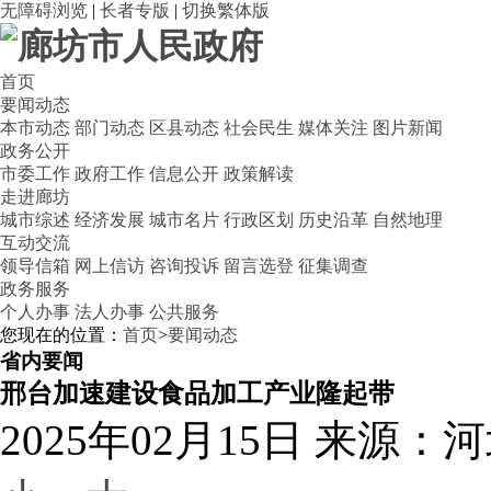
无障碍浏览
|
长者专版
|
切换繁体版
首页
要闻动态
本市动态
部门动态
区县动态
社会民生
媒体关注
图片新闻
政务公开
市委工作
政府工作
信息公开
政策解读
走进廊坊
城市综述
经济发展
城市名片
行政区划
历史沿革
自然地理
互动交流
领导信箱
网上信访
咨询投诉
留言选登
征集调查
政务服务
个人办事
法人办事
公共服务
您现在的位置：
首页
>
要闻动态
省内要闻
邢台加速建设食品加工产业隆起带
2025年02月15日
来源：河