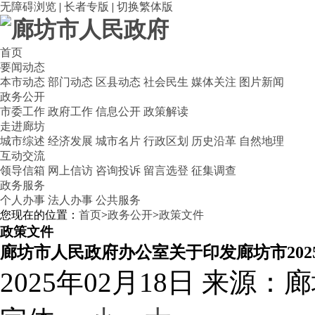
无障碍浏览
|
长者专版
|
切换繁体版
首页
要闻动态
本市动态
部门动态
区县动态
社会民生
媒体关注
图片新闻
政务公开
市委工作
政府工作
信息公开
政策解读
走进廊坊
城市综述
经济发展
城市名片
行政区划
历史沿革
自然地理
互动交流
领导信箱
网上信访
咨询投诉
留言选登
征集调查
政务服务
个人办事
法人办事
公共服务
您现在的位置：
首页
>
政务公开
>
政策文件
政策文件
廊坊市人民政府办公室关于印发廊坊市20
2025年02月18日
来源：廊