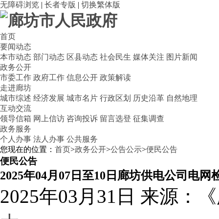
无障碍浏览
|
长者专版
|
切换繁体版
首页
要闻动态
本市动态
部门动态
区县动态
社会民生
媒体关注
图片新闻
政务公开
市委工作
政府工作
信息公开
政策解读
走进廊坊
城市综述
经济发展
城市名片
行政区划
历史沿革
自然地理
互动交流
领导信箱
网上信访
咨询投诉
留言选登
征集调查
政务服务
个人办事
法人办事
公共服务
您现在的位置：
首页
>
政务公开
>
公告公示
>
便民公告
便民公告
2025年04月07日至10日廊坊供电公司电
2025年03月31日
来源：《