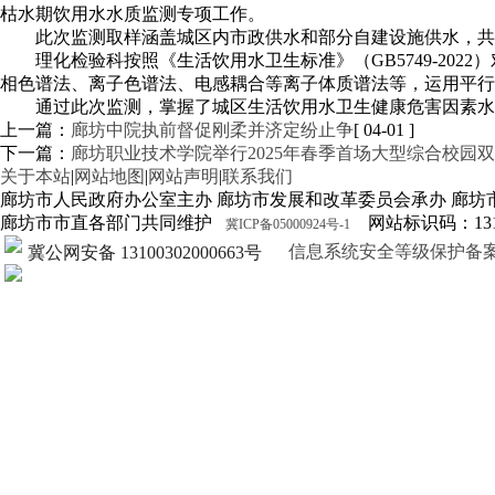
枯水期饮用水水质监测专项工作。
此次监测取样涵盖城区内市政供水和部分自建设施供水，共
理化检验科按照《生活饮用水卫生标准》（GB5749-2
相色谱法、离子色谱法、电感耦合等离子体质谱法等，运用平行
通过此次监测，掌握了城区生活饮用水卫生健康危害因素水
上一篇：
廊坊中院执前督促刚柔并济定纷止争
[ 04-01 ]
下一篇：
廊坊职业技术学院举行2025年春季首场大型综合校园
关于本站
|
网站地图
|
网站声明
|
联系我们
廊坊市人民政府办公室主办 廊坊市发展和改革委员会承办 廊坊
廊坊市市直各部门共同维护
网站标识码：1310
冀ICP备05000924号-1
信息系统安全等级保护备案证明13
冀公网安备 13100302000663号