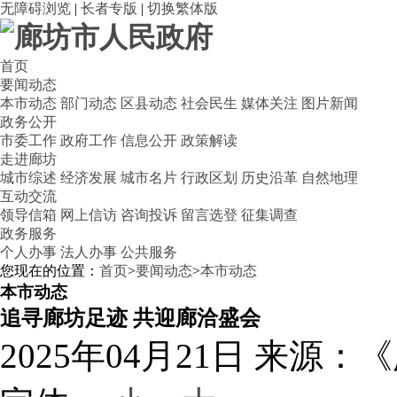
无障碍浏览
|
长者专版
|
切换繁体版
首页
要闻动态
本市动态
部门动态
区县动态
社会民生
媒体关注
图片新闻
政务公开
市委工作
政府工作
信息公开
政策解读
走进廊坊
城市综述
经济发展
城市名片
行政区划
历史沿革
自然地理
互动交流
领导信箱
网上信访
咨询投诉
留言选登
征集调查
政务服务
个人办事
法人办事
公共服务
您现在的位置：
首页
>
要闻动态
>
本市动态
本市动态
追寻廊坊足迹 共迎廊洽盛会
2025年04月21日
来源：《