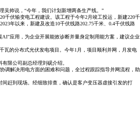
理吴帅说，“今年，我们计划新增两条生产线。”
20千伏输变电工程建设。该工程于今年2月竣工投运，新建220千
以来，新建及改造10千伏线路202.75千米、0.4千伏线路
碳AI”应用，为企业开展能效诊断并量身定制用能方案，建议企业
0千瓦的分布式光伏发电项目。今年1月，项目顺利并网，月发电
材料有限公司副总经理刘砚介绍。
协调解决用电方面的困难和问题，全过程跟踪指导并网流程，助
一时间赶到现场。经细致排查，确认是客户变压器虚接引发的打