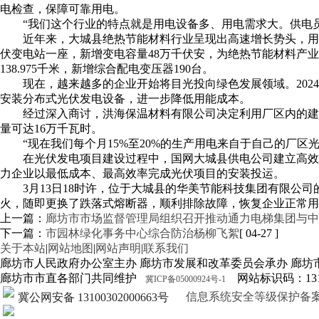
电检查，保障可靠用电。
“我们这个行业的特点就是用电设备多、用电需求大。供电
近年来，大城县绝热节能材料行业呈现出高速增长势头，用电
伏变电站一座，新增变电容量48万千伏安，为绝热节能材料产业发展
138.975千米，新增综合配电变压器190台。
现在，越来越多的企业开始将目光投向绿色发展领域。202
安装分布式光伏发电设备，进一步降低用能成本。
经过深入商讨，洪海保温材料有限公司决定利用厂区内的建筑
量可达16万千瓦时。
“现在我们每个月15%至20%的生产用电来自于自己的厂
在光伏发电项目建设过程中，国网大城县供电公司建立高效
力企业以最低成本、最高效率完成光伏项目的安装投运。
3月13日18时许，位于大城县的华美节能科技集团有限
火，随即更换了跌落式熔断器，顺利排除故障，恢复企业正常用
上一篇：
廊坊市市场监督管理局组织召开推动通力电梯集团与中
下一篇：
市园林绿化事务中心综合防治杨柳飞絮
[ 04-27 ]
关于本站
|
网站地图
|
网站声明
|
联系我们
廊坊市人民政府办公室主办 廊坊市发展和改革委员会承办 廊坊
廊坊市市直各部门共同维护
网站标识码：1310
冀ICP备05000924号-1
信息系统安全等级保护备案证明13
冀公网安备 13100302000663号