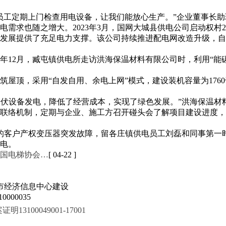
员工定期上门检查用电设备，让我们能放心生产。”企业董事长助
需求也随之增大。2023年3月，国网大城县供电公司启动权村2
提供了充足电力支撑。该公司持续推进配电网改造升级，自2023年
4年12月，臧屯镇供电所走访洪海保温材料有限公司时，利用“能
屋顶，采用“自发自用、余电上网”模式，建设装机容量为176
区光伏设备发电，降低了经营成本，实现了绿色发展。”洪海保温
联络机制，定期与企业、施工方召开碰头会了解项目建设进度，
公司的客户产权变压器突发故障，留各庄镇供电员工刘磊和同事第
电。
国电梯协会…
[ 04-22 ]
市经济信息中心建设
000035
100049001-17001