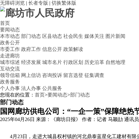
无障碍浏览
|
长者专版
|
切换繁体版
首页
要闻动态
本市动态
部门动态
区县动态
社会民生
媒体关注
图片新闻
政务公开
市委工作
政府工作
信息公开
政策解读
走进廊坊
城市综述
经济发展
城市名片
行政区划
历史沿革
自然地理
互动交流
领导信箱
网上信访
咨询投诉
留言选登
征集调查
政务服务
个人办事
法人办事
公共服务
您现在的位置：
首页
>
要闻动态
>
部门动态
部门动态
国网廊坊供电公司：“一企一策”保障绝热
2025年04月26日
来源：《廊坊日报》
作者：记者 马颖劼 通讯员
4月23日，走进大城县权村镇的河北鼎泰蓝星化工建材有