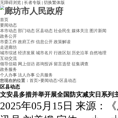
无障碍浏览
|
长者专版
|
切换繁体版
首页
要闻动态
本市动态
部门动态
区县动态
社会民生
媒体关注
图片新闻
政务公开
市委工作
政府工作
信息公开
政策解读
走进廊坊
城市综述
经济发展
城市名片
行政区划
历史沿革
自然地理
互动交流
领导信箱
网上信访
咨询投诉
留言选登
征集调查
政务服务
个人办事
法人办事
公共服务
您现在的位置：
首页
>
要闻动态
>
区县动态
区县动态
文安县多措并举开展全国防灾减灾日系列
2025年05月15日
来源：《