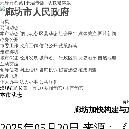
无障碍浏览
|
长者专版
|
切换繁体版
首页
要闻动态
本市动态
部门动态
区县动态
社会民生
媒体关注
图片新闻
政务公开
市委工作
政府工作
信息公开
政策解读
走进廊坊
城市综述
经济发展
城市名片
行政区划
历史沿革
自然地理
互动交流
领导信箱
网上信访
咨询投诉
留言选登
征集调查
政务服务
个人办事
法人办事
公共服务
您现在的位置：
首页
>
要闻动态
>
本市动态
本市动态
有
廊坊加快构建与
2025年05月20日
来源：《