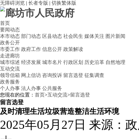
无障碍浏览
|
长者专版
|
切换繁体版
首页
要闻动态
本市动态
部门动态
区县动态
社会民生
媒体关注
图片新闻
政务公开
市委工作
政府工作
信息公开
政策解读
走进廊坊
城市综述
经济发展
城市名片
行政区划
历史沿革
自然地理
互动交流
领导信箱
网上信访
咨询投诉
留言选登
征集调查
政务服务
个人办事
法人办事
公共服务
您现在的位置：
首页
>
互动交流
>
留言选登
留言选登
及时清理生活垃圾营造整洁生活环境
2025年05月27日
来源：政