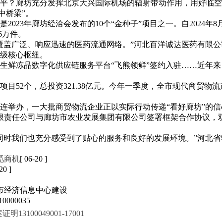
平？廊坊充分发挥北京大兴国际机场的辐射带动作用，用好临空
中桥梁”。
023年廊坊经洽会发布的10个“金种子”项目之一。自2024
6万件。
覆盖广泛、响应迅速的医药流通网络。”河北百洋诚达医药有限
级核心枢纽。
生鲜冻品数字化供应链服务平台“飞熊领鲜”签约入驻……近年来
目52个，总投资321.38亿元。今年一季度，全市现代商贸物流产
。
接连举办，一大批商贸物流企业正以实际行动传递“看好廊坊”的信
有限责任公司与廊坊市农业发展集团有限公司签署框架合作协议，
同时我们也充分感受到了贴心的服务和良好的发展环境。”河北
觅商机
[ 06-20 ]
20 ]
市经济信息中心建设
000035
100049001-17001