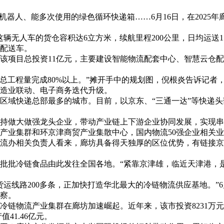
机器人、能多次使用的绿色循环快递箱……6月16日，在2025
无人车的货仓容积达6立方米，续航里程200公里，日均运送15
配送车。
该项目总投资11亿元，主要建设智能物流配套中心、智慧云仓
，总工程量完成80%以上。”摊开手中的规划图，倪根炎告诉记
制造业联动、电子商务迭代升级。
区域快递总部最多的城市。目前，以京东、“三通一达”等快递头
，坚持做大做强龙头企业，带动产业链上下游企业协同发展，实现
产业集群和环京津商贸产业集散中心，国内物流50强企业相关业
流办相关负责人看来，廊坊具备得天独厚的区位优势，有链接京
批批冷链食品由此发往全国各地。“紧靠京津雄，临近天津港，
通货运线路200多条，正加快打造华北最大的冷链物流供应基地。”
考察。
链物流产业集群在廊坊加速崛起。近年来，该市投资8231万元建
41.46亿元。