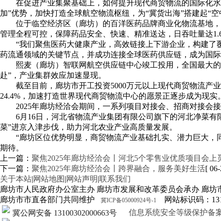
在促进产业集聚基础上，如何提升现代商贸物流的国际化水
加”优势，加快打造全球航空物流枢纽，为“冀货出海”搭建起“空
位于临空经济区（廊坊）的百洋医药品牌商业化物流基地，是2
管理全程可控，保障药品安全、快速、精准送达，日吞吐量达1.
“我们聚焦医药大健康产业，高效链接上下游企业，构建了
药流通领域的关键节点，并成功连接全球医药供应链，成为国际
熙麦（廊坊）智联网航空供应链中心竣工投用，全国最大的
赴”，产业集群效应加速显现。
截至目前，廊坊市开工投资5000万元以上现代商贸物流产业项
24.4%，加速打造世界现代商贸物流中心的愿景正逐步成为现实
2025年廊坊经洽会期间，一系列项目对接会、招商对接会
6月16日，河北省物流产业集团有限公司旗下的河北净菜
菜”进京入津步伐，助力河北农业产业高质量发展。
“廊坊区位优势明显，商贸物流产业基础扎实、潜力巨大，
期待。
上一篇：
聚焦2025年廊坊经洽会丨河北5个零售业优质项目会上
下一篇：
聚焦2025年廊坊经洽会丨跨界融合，服务美好生活
[ 06-
关于本站
|
网站地图
|
网站声明
|
联系我们
廊坊市人民政府办公室主办 廊坊市发展和改革委员会承办 廊坊
廊坊市市直各部门共同维护
网站标识码：1310
冀ICP备05000924号-1
信息系统安全等级保护备案证明13
冀公网安备 13100302000663号