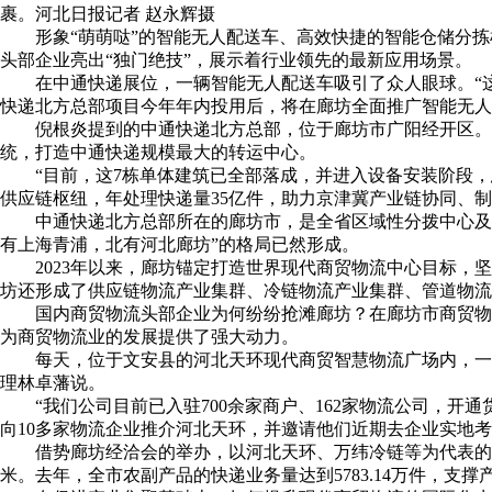
裹。河北日报记者 赵永辉摄
形象“萌萌哒”的智能无人配送车、高效快捷的智能仓储分拣
头部企业亮出“独门绝技”，展示着行业领先的最新应用场景。
在中通快递展位，一辆智能无人配送车吸引了众人眼球。“这辆
快递北方总部项目今年年内投用后，将在廊坊全面推广智能无人
倪根炎提到的中通快递北方总部，位于廊坊市广阳经开区。
统，打造中通快递规模最大的转运中心。
“目前，这7栋单体建筑已全部落成，并进入设备安装阶段
供应链枢纽，年处理快递量35亿件，助力京津冀产业链协同、
中通快递北方总部所在的廊坊市，是全省区域性分拨中心及
有上海青浦，北有河北廊坊”的格局已然形成。
2023年以来，廊坊锚定打造世界现代商贸物流中心目标
坊还形成了供应链物流产业集群、冷链物流产业集群、管道物流
国内商贸物流头部企业为何纷纷抢滩廊坊？在廊坊市商贸物
为商贸物流业的发展提供了强大动力。
每天，位于文安县的河北天环现代商贸智慧物流广场内，一
理林卓藩说。
“我们公司目前已入驻700余家商户、162家物流公司，开
向10多家物流企业推介河北天环，并邀请他们近期去企业实地
借势廊坊经洽会的举办，以河北天环、万纬冷链等为代表的冷
米。去年，全市农副产品的快递业务量达到5783.14万件，支撑产值