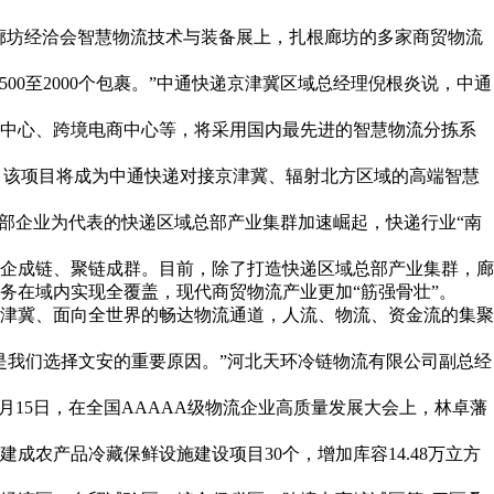
年廊坊经洽会智慧物流技术与装备展上，扎根廊坊的多家商贸物流
00至2000个包裹。”中通快递京津冀区域总经理倪根炎说，中通
配中心、跨境电商中心等，将采用国内最先进的智慧物流分拣系
者，该项目将成为中通快递对接京津冀、辐射北方区域的高端智慧
部企业为代表的快递区域总部产业集群加速崛起，快递行业“南
串企成链、聚链成群。目前，除了打造快递区域总部产业集群，廊
务在域内实现全覆盖，现代商贸物流产业更加“筋强骨壮”。
津冀、面向全世界的畅达物流通道，人流、物流、资金流的集聚
是我们选择文安的重要原因。”河北天环冷链物流有限公司副总经
6月15日，在全国AAAAA级物流企业高质量发展大会上，林卓藩
成农产品冷藏保鲜设施建设项目30个，增加库容14.48万立方