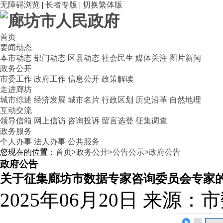
无障碍浏览
|
长者专版
|
切换繁体版
首页
要闻动态
本市动态
部门动态
区县动态
社会民生
媒体关注
图片新闻
政务公开
市委工作
政府工作
信息公开
政策解读
走进廊坊
城市综述
经济发展
城市名片
行政区划
历史沿革
自然地理
互动交流
领导信箱
网上信访
咨询投诉
留言选登
征集调查
政务服务
个人办事
法人办事
公共服务
您现在的位置：
首页
>
政务公开
>
公告公示
>
政府公告
政府公告
关于征集廊坊市数据专家咨询委员会专家
2025年06月20日
来源：市