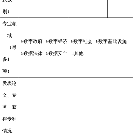
别）
专业领
域
£
数字政府
£
数字经济
£
数字社会
£
数字基础设施
（最
£
数据法律
£
数据安全
□
其他
多
1
项）
发表论
文、专
著、获
得专利
情况、