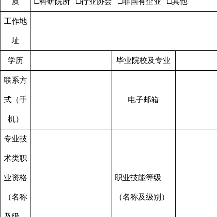
质
□
科研院所
□
行业协会
□
非国有企业
□
其他
工作地
址
学历
毕业院校及专业
联系方
式（手
电子邮箱
机）
专业技
术类职
业资格
职业技能等级
（名称
（名称及级别）
及级