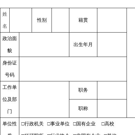
姓
性别
籍贯
名
政治面
出生年月
貌
身份证
号码
工作单
职务
位及部
职称
门
单位性
□
行政机关
□
事业单位
□
国有企业
□
高校