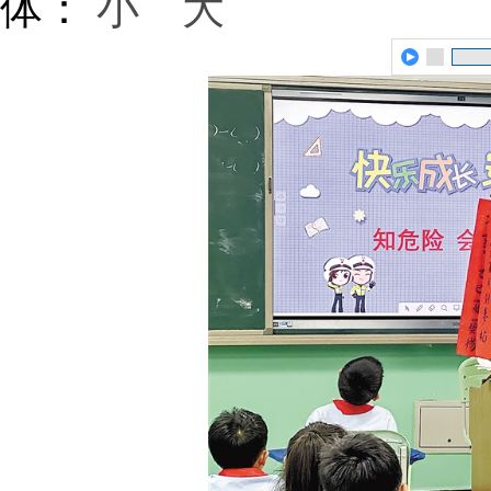
体：
小
大