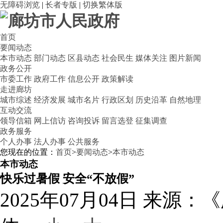
无障碍浏览
|
长者专版
|
切换繁体版
首页
要闻动态
本市动态
部门动态
区县动态
社会民生
媒体关注
图片新闻
政务公开
市委工作
政府工作
信息公开
政策解读
走进廊坊
城市综述
经济发展
城市名片
行政区划
历史沿革
自然地理
互动交流
领导信箱
网上信访
咨询投诉
留言选登
征集调查
政务服务
个人办事
法人办事
公共服务
您现在的位置：
首页
>
要闻动态
>
本市动态
本市动态
快乐过暑假 安全“不放假”
2025年07月04日
来源：《