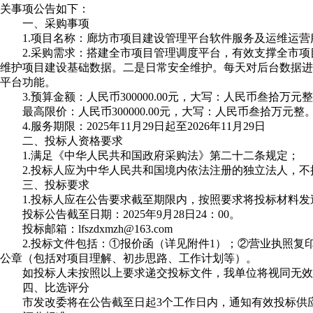
关事项公告如下：
一、采购事项
1.项目名称：廊坊市项目建设管理平台软件服务及运维运营
2.采购需求：搭建全市项目管理调度平台，有效支撑全市
维护项目建设基础数据。二是日常安全维护。每天对后台数据进
平台功能。
3.预算金额：人民币300000.00元，大写：人民币叁拾万元
最高限价：人民币300000.00元，大写：人民币叁拾万
4.服务期限：2025年11月29日起至2026年11月29日
二、投标人资格要求
1.满足《中华人民共和国政府采购法》第二十二条规定；
2.投标人应为中华人民共和国境内依法注册的独立法人，
三、投标要求
1.投标人应在公告要求截至期限内，按照要求将投标材料
投标公告截至日期：2025年9月28日24：00。
投标邮箱：lfszdxmzh@163.com
2.投标文件包括：①报价函（详见附件1）；②营业执照
公章（包括对项目理解、初步思路、工作计划等）。
如投标人未按照以上要求递交投标文件，我单位将视同无效
四、比选评分
市发改委将在公告截至日起3个工作日内，通知有效投标供