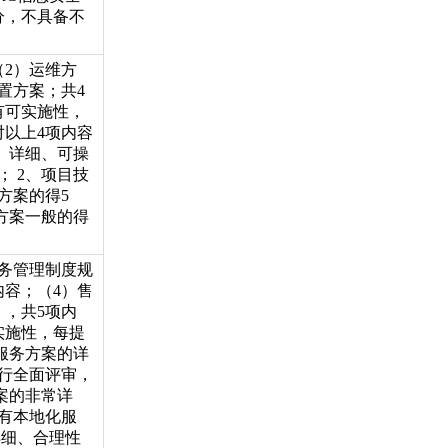
分，不具备不
（2）运维方
置方案；共4
有可实施性，
对以上4项内容
、详细、可操
； 2、项目技
方案的得5
方案一般的得
务管理制度规
内容；（4）售
；，共5项内
实施性，每提
服务方案的详
行全面评审，
案的非常详
有本地化服
详细、合理性