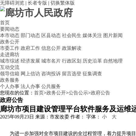
无障碍浏览
|
长者专版
|
切换繁体版
首页
要闻动态
本市动态
部门动态
区县动态
社会民生
媒体关注
图片新闻
政务公开
市委工作
政府工作
信息公开
政策解读
走进廊坊
城市综述
经济发展
城市名片
行政区划
历史沿革
自然地理
互动交流
领导信箱
网上信访
咨询投诉
留言选登
征集调查
政务服务
个人办事
法人办事
公共服务
您现在的位置：
首页
>
政务公开
>
公告公示
>
政府公告
政府公告
廊坊市项目建设管理平台软件服务及运维
2025年09月23日
来源：市发改委
作者：
字体：
小
大
为进一步加强对全市项目建设的全过程管理，着力提升项目