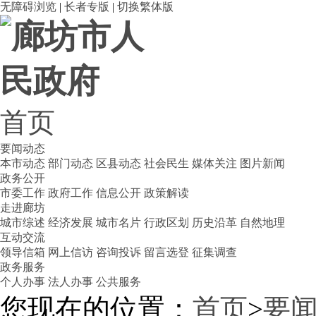
无障碍浏览
|
长者专版
|
切换繁体版
首页
要闻动态
本市动态
部门动态
区县动态
社会民生
媒体关注
图片新闻
政务公开
市委工作
政府工作
信息公开
政策解读
走进廊坊
城市综述
经济发展
城市名片
行政区划
历史沿革
自然地理
互动交流
领导信箱
网上信访
咨询投诉
留言选登
征集调查
政务服务
个人办事
法人办事
公共服务
您现在的位置：
首页
>
要