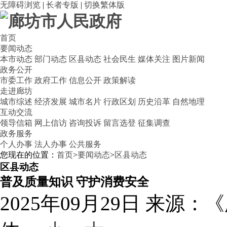
无障碍浏览
|
长者专版
|
切换繁体版
首页
要闻动态
本市动态
部门动态
区县动态
社会民生
媒体关注
图片新闻
政务公开
市委工作
政府工作
信息公开
政策解读
走进廊坊
城市综述
经济发展
城市名片
行政区划
历史沿革
自然地理
互动交流
领导信箱
网上信访
咨询投诉
留言选登
征集调查
政务服务
个人办事
法人办事
公共服务
您现在的位置：
首页
>
要闻动态
>
区县动态
区县动态
普及质量知识 守护消费安全
2025年09月29日
来源：《