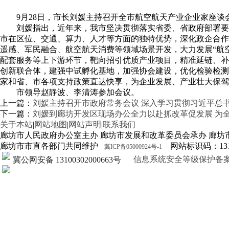
9月28日，市长刘媛主持召开全市航空航天产业企业家座
刘媛指出，近年来，我市坚决贯彻落实省委、省政府部署要
市在区位、交通、算力、人才等方面的独特优势，深化政企合作
遥感、军民融合、航空航天消费等领域场景开发，大力发展“航
配套服务等上下游环节，靶向招引优质产业项目，精准延链、补
创新联合体，建强中试孵化基地，加强协会建设，优化检验检测
家和省、市各项支持政策直达快享，为企业发展、产业壮大保驾
市领导赵静波、李清涛参加会议。
上一篇：
刘媛主持召开市政府常务会议 深入学习贯彻习近平总
下一篇：
刘媛到廊坊开发区现场办公全力以赴抓改革促发展 为
关于本站
|
网站地图
|
网站声明
|
联系我们
廊坊市人民政府办公室主办 廊坊市发展和改革委员会承办 廊坊
廊坊市市直各部门共同维护
网站标识码：1310
冀ICP备05000924号-1
信息系统安全等级保护备案证明13
冀公网安备 13100302000663号