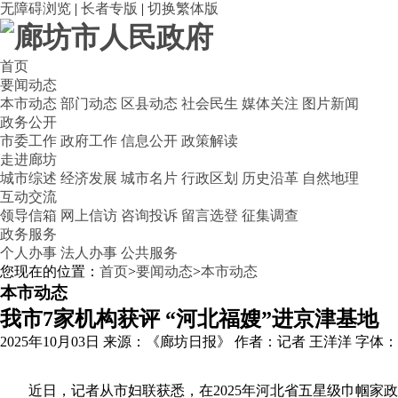
无障碍浏览
|
长者专版
|
切换繁体版
首页
要闻动态
本市动态
部门动态
区县动态
社会民生
媒体关注
图片新闻
政务公开
市委工作
政府工作
信息公开
政策解读
走进廊坊
城市综述
经济发展
城市名片
行政区划
历史沿革
自然地理
互动交流
领导信箱
网上信访
咨询投诉
留言选登
征集调查
政务服务
个人办事
法人办事
公共服务
您现在的位置：
首页
>
要闻动态
>
本市动态
本市动态
我市7家机构获评 “河北福嫂”进京津基地
2025年10月03日
来源：《廊坊日报》
作者：记者 王洋洋
字体
近日，记者从市妇联获悉，在2025年河北省五星级巾帼家