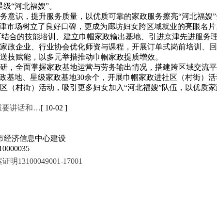
级“河北福嫂”。
务意识，提升服务质量，以优质可靠的家政服务擦亮“河北福嫂
京津市场树立了良好口碑，更成为廊坊妇女跨区域就业的亮眼名
线下结合的技能培训、建立巾帼家政输出基地、引进京津先进服务
家政企业、行业协会优化师资与课程，开展订单式岗前培训、回
送技赋能，以多元举措推动巾帼家政提质增效。
研，全面掌握家政基地运营与劳务输出情况，搭建跨区域交流平
家政基地、星级家政基地30余个，开展巾帼家政进社区（村街）活
区（村街）活动，吸引更多妇女加入“河北福嫂”队伍，以优质家
重要讲话和…
[ 10-02 ]
市经济信息中心建设
000035
100049001-17001