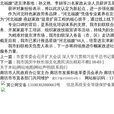
北福嫂”进京津基地；孙义艳、李娟等21名家政从业人员获评五星
获评对象纷纷表示，将以此次认定为新起点，进一步强化服
作为河北特色家政劳务品牌，“河北福嫂”凭借专业素养在
为“河北福嫂·燕赵家政”提质扩容工程的核心抓手，通过线上
专业口碑的背后，是系统化培训体系的支撑。我市妇联联合
务、开展家庭手工培训、组织家政技能宣讲等活动，持续为妇女
为精准对接京津市场，我市妇联深入各县（市、区）走访调
截至目前，我市已累计推选星级“河北福嫂”66人，培育进京津
我市妇联相关负责人表示，下一步将持续推进巾帼家政进社
服务力量。
上一篇：
市委常委会召开扩大会议 深入学习贯彻习近平总书记
下一篇：
我市国庆中秋长假文化惠民演出精彩不断
[ 10-03 ]
关于本站
|
网站地图
|
网站声明
|
联系我们
廊坊市人民政府办公室主办 廊坊市发展和改革委员会承办 廊坊
廊坊市市直各部门共同维护
网站标识码：1310
冀ICP备05000924号-1
信息系统安全等级保护备案证明13
冀公网安备 13100302000663号