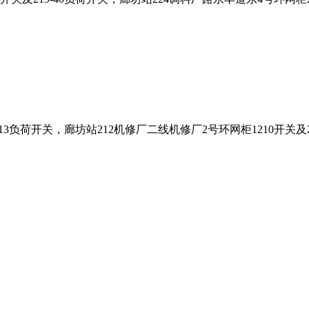
3负荷开关，廊坊站212机修厂二线机修厂2号环网柜1210开关及21
。