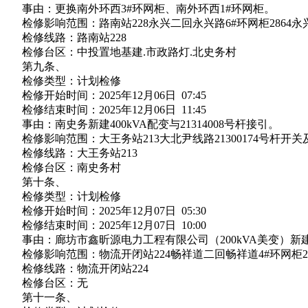
事由：更换南外环西3#环网柜、南外环西1#环网柜。
检修影响范围：路南站228永兴二回永兴路6#环网柜2864
检修线路：路南站228
检修台区：中投置地基建.市政路灯.北史务村
第九条、
检修类型：计划检修
检修开始时间：2025年12月06日 07:45
检修结束时间：2025年12月06日 11:45
事由：南史务新建400kVA配变与21314008号杆接引。
检修影响范围：大王务站213大北尹线路21300174号杆开关
检修线路：大王务站213
检修台区：南史务村
第十条、
检修类型：计划检修
检修开始时间：2025年12月07日 05:30
检修结束时间：2025年12月07日 10:00
事由：廊坊市鑫昕源电力工程有限公司（200kVA美变）新建
检修影响范围：物流开闭站224畅祥道二回畅祥道4#环网柜22
检修线路：物流开闭站224
检修台区：无
第十一条、