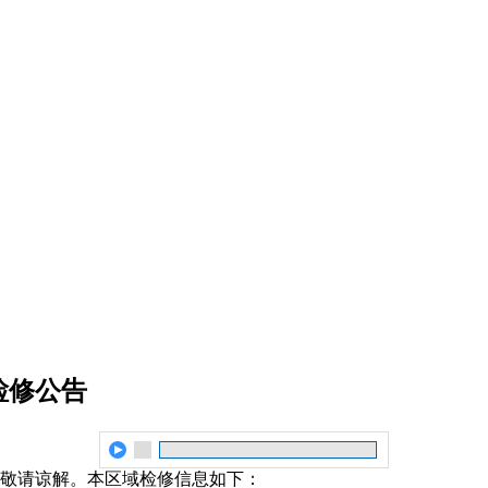
网检修公告
敬请谅解。本区域检修信息如下：