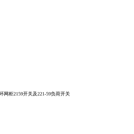
柜2159开关及221-59负荷开关