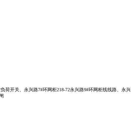
2负荷开关、永兴路7#环网柜218-72永兴路9#环网柜线线路、永兴
闸