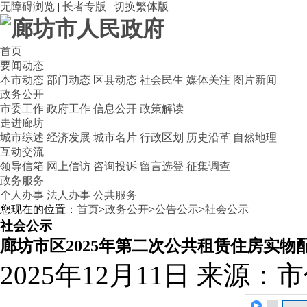
无障碍浏览
|
长者专版
|
切换繁体版
首页
要闻动态
本市动态
部门动态
区县动态
社会民生
媒体关注
图片新闻
政务公开
市委工作
政府工作
信息公开
政策解读
走进廊坊
城市综述
经济发展
城市名片
行政区划
历史沿革
自然地理
互动交流
领导信箱
网上信访
咨询投诉
留言选登
征集调查
政务服务
个人办事
法人办事
公共服务
您现在的位置：
首页
>
政务公开
>
公告公示
>
社会公示
社会公示
廊坊市区2025年第二次公共租赁住房实物
2025年12月11日
来源：市