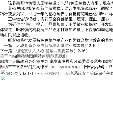
该养殖基地负责人王学敏说：“以前种庄稼收入有限，现在
养殖户因地制宜创新养殖模式，结合本地资源优势，调配了
秸秆变废为宝。经过一年的精心饲养，首批梅花鹿已达到出栏标
王学敏告诉记者，梅花鹿全身都是宝，鹿茸、鹿血、鹿心
为延伸产业链、提升产品附加值，王学敏积极探索，开发出
体渠道，旺村镇的梅花鹿产品逐渐打响知名度，不仅畅销周边地
地村民就业增收。
旺村镇将把发展特色种植养殖产业作为群众增收致富的着力
上一篇：
大城县举办戏曲新苗培训班结业成果展
[ 12-16 ]
下一篇：
理论宣讲入人心 凝聚共识促发展
[ 12-16 ]
关于本站
|
网站地图
|
网站声明
|
联系我们
廊坊市人民政府办公室主办 廊坊市发展和改革委员会承办 廊坊
廊坊市市直各部门共同维护
网站标识码：1310
冀ICP备05000924号-1
信息系统安全等级保护备案证明13
冀公网安备 13100302000663号