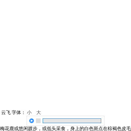
 云飞
字体：
小
大
梅花鹿或悠闲踱步，或低头采食，身上的白色斑点在棕褐色皮毛