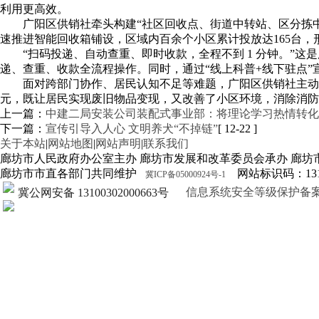
利用更高效。
广阳区供销社牵头构建“社区回收点、街道中转站、区分拣中
速推进智能回收箱铺设，区域内百余个小区累计投放达165台，
“扫码投递、自动查重、即时收款，全程不到 1 分钟。”
递、查重、收款全流程操作。同时，通过“线上科普+线下驻点
面对跨部门协作、居民认知不足等难题，广阳区供销社主动整
元，既让居民实现废旧物品变现，又改善了小区环境，消除消防
上一篇：
中建二局安装公司装配式事业部：将理论学习热情转化
下一篇：
宣传引导入人心 文明养犬“不掉链”
[ 12-22 ]
关于本站
|
网站地图
|
网站声明
|
联系我们
廊坊市人民政府办公室主办 廊坊市发展和改革委员会承办 廊坊
廊坊市市直各部门共同维护
网站标识码：1310
冀ICP备05000924号-1
信息系统安全等级保护备案证明13
冀公网安备 13100302000663号